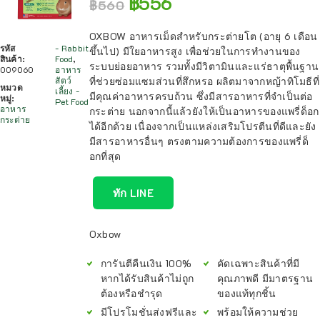
฿
556
฿
560
OXBOW อาหารเม็ดสำหรับกระต่ายโต (อายุ 6 เดือน
รหัส
- Rabbit
ขึ้นไป) มีใยอาหารสูง เพื่อช่วยในการทำงานของ
สินค้า:
Food
,
ระบบย่อยอาหาร รวมทั้งมีวิตามินและแร่ธาตุพื้นฐาน
009060
อาหาร
สัตว์
ที่ช่วยซ่อมแซมส่วนที่สึกหรอ ผลิตมาจากหญ้าทิโมธีที่
หมวด
เลี้ยง -
มีคุณค่าอาหารครบถ้วน ซึ่งมีสารอาหารที่จำเป็นต่อ
หมู่:
Pet Food
อาหาร
กระต่าย นอกจากนี้แล้วยังให้เป็นอาหารของแพรี่ด็อก
กระต่าย
ได้อีกด้วย เนื่องจากเป็นแหล่งเสริมโปรตีนที่ดีและยัง
มีสารอาหารอื่นๆ ตรงตามความต้องการของแพรี่ด็
อกที่สุด
ทัก LINE
Oxbow
การันตีคืนเงิน 100%
คัดเฉพาะสินค้าที่มี
หากได้รับสินค้าไม่ถูก
คุณภาพดี มีมาตรฐาน
ต้องหรือชำรุด
ของแท้ทุกชิ้น
มีโปรโมชั่นส่งฟรีและ
พร้อมให้ความช่วย