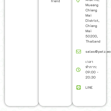
Friend
Mueang
Chiang
Mai
District,
Chiang
Mai
50200,
Thailand
sales@petz.wo
เวลา
ทำการ:
09:00 -
20:30
LINE