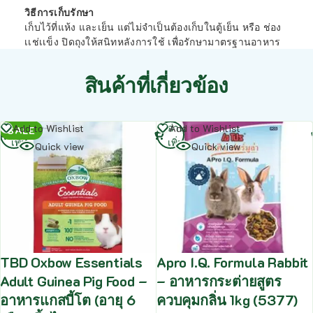
วิธีการเก็บรักษา
เก็บไว้ที่แห้ง และเย็น แต่ไม่จำเป็นต้องเก็บในตู้เย็น หรือ ช่อง
เเช่เเข็ง ปิดถุงให้สนิทหลังการใช้ เพื่อรักษามาตรฐานอาหาร
สินค้าที่เกี่ยวข้อง
อ่าน
อ่าน
Add to Wishlist
Add to Wishlist
SALE
เพิ่ม
เพิ่ม
Quick view
Quick view
TBD Oxbow Essentials
Apro I.Q. Formula Rabbit
Adult Guinea Pig Food –
– อาหารกระต่ายสูตร
อาหารแกสบี้โต (อายุ 6
ควบคุมกลิ่น 1kg (5377)