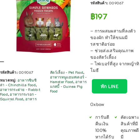
รหัสสินค้า:
009067
฿
197
– การผสมผสานที่ลงตัว
ของผัก ทำให้ขนมมี
รสชาติอร่อย
– ช่วยส่งเสริมคุณภาพ
ของสัตว์เลี้ยง
– ไฟเบอร์ที่สูง จากหญ้าทิ
โมธี
รหัสสินค้า:
009067
สัตว์เลี้ยง - Pet Food
,
อาหารหนูแฮมสเตอร์ -
หมวดหมู่:
อาหารชินชิ
Hamster Food
,
อาหาร
ล่า - Chinchilla Food
,
ทัก LINE
แกสบี้ - Guinea Pig
อาหารกระต่าย - Rabbit
Food
Food
,
อาหารกระรอก -
Squirrel Food
,
อาหาร
Oxbow
การันตี
คัดเฉพาะ
คืนเงิน
สินค้าที่มี
100%
คุณภาพดี
หากได้รับ
มี