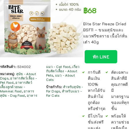
฿
68
Bite Star Freeze Dried
BSF11 – ขนมสุนัขและ
แมวฟรีซดราย เนื้อไก่หั่น
เต๋า 40g
ทัก LINE
รหัสสินค้า:
534002
แมว - Cat Food
,
เกี่ยว
กับสัตว์เลี้ยง - About
การันตี
คัดเฉพาะ
หมวดหมู่:
สุนัข - About
Pets
,
แมว - About
คืนเงิน
สินค้าที่มี
Dogs
,
อาหารสัตว์เลี้ยง -
Cats
Pet Food
,
อาหารสัตว์
100%
คุณภาพดี
เลี้ยงลูกด้วยนม -
ป้ายกำกับ:
สำหรับสุนัข -
หากได้รับ
มี
Mammal Food
,
อาหาร
For Dogs
,
สำหรับแมว -
สุนัข - Dog Food
,
อาหาร
For Cats
สินค้าไม่
มาตรฐาน
ถูกต้อง
ของแท้ทุก
หรือชำรุด
ชิ้น
มีโปรโม
พร้อมให้
ชั่นส่งฟรี
ความช่วย
และส่ง
เหลือเมื่อ