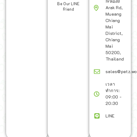
19ห้อง8
Be Our LINE
Arak Rd,
Friend
Mueang
Chiang
Mai
District,
Chiang
Mai
50200,
Thailand
sales@petz.wo
เวลา
ทำการ:
09:00 -
20:30
LINE