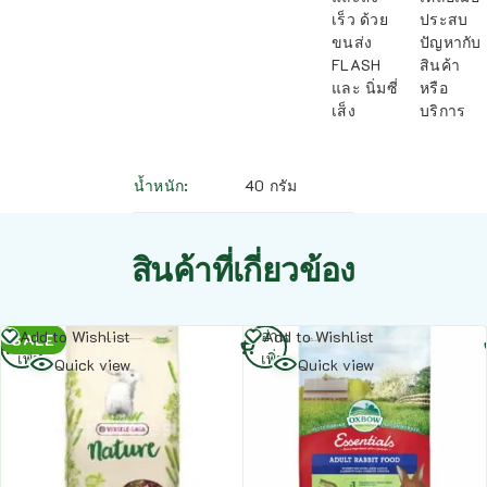
เร็ว ด้วย
ประสบ
ขนส่ง
ปัญหากับ
FLASH
สินค้า
และ นิ่มซี่
หรือ
เส็ง
บริการ
น้ำหนัก
40 กรัม
สินค้าที่เกี่ยวข้อง
อ่าน
อ่าน
Add to Wishlist
Add to Wishlist
SALE
เพิ่ม
เพิ่ม
Quick view
Quick view