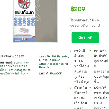
฿
209
ไม่พบคำอธิบาย - No
description found
ทัก LINE
การันตี
คัดเฉพาะ
คืนเงิน
สินค้าที่มี
รหัสสินค้า:
008311
Items For Pet Parents
,
อุปกรณ์เสริมอื่นๆ -
100%
คุณภาพดี
หมวดหมู่:
อุปกรณและ
Other Accessories For
หากได้รับ
มี
ผลิตภัณฑ์สำหรับสัตว์
Parents
เลี้ยง - Pet Accessories
,
สินค้าไม่
มาตรฐาน
ของใช้สำหรับผู้เลี้ยง -
แบรนด์:
PAWOOF
ถูกต้อง
ของแท้ทุก
หรือชำรุด
ชิ้น
มีโปรโม
พร้อมให้
ชั่นส่งฟรี
ความช่วย
และส่ง
เหลือเมื่อ
เร็ว ด้วย
ประสบ
ขนส่ง
ปัญหากับ