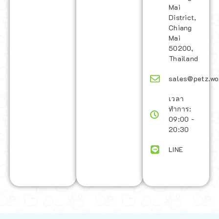
Mai
District,
Chiang
Mai
50200,
Thailand
sales@petz.wo
เวลา
ทำการ:
09:00 -
20:30
LINE