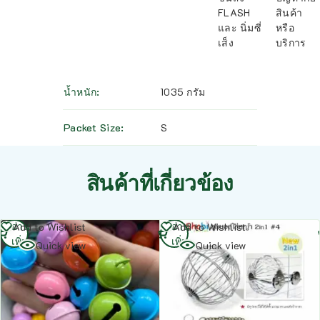
FLASH
สินค้า
และ นิ่มซี่
หรือ
เส็ง
บริการ
น้ำหนัก
1035 กรัม
Packet Size
S
สินค้าที่เกี่ยวข้อง
อ่าน
อ่าน
Add to Wishlist
Add to Wishlist
เพิ่ม
เพิ่ม
Quick view
Quick view