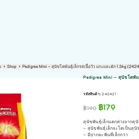
ม
Shop
Pedigree Mini – สุนัขโตพันธุ์เล็กรสเนื้อวัว แกะและผัก 1.3kg (242
Pedigree Mini – สุนัขโตพันธ
รหัสสินค้า:
242421
฿
179
฿
190
สุนัขพันธุ์เล็กแตกต่างจากสุน
– สุนัขพันธุ์เล็กจะโตเป็นสุน
– มีปากละฟันที่เล็กกว่า