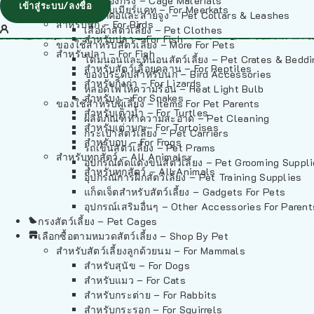
วัสดุรองกรง – Cage Materials
เข้าสู่ระบบ/ลงชื่อ
สำหรับเมียร์แคท – For Meerkats
ปลอกคอและสายจูง – Pet Collars & Leashes
สำหรับนก – For Birds
เสื้อผ้าสัตว์เลี้ยง – Pet Clothes
สำหรับปลา – For Fish
ของใช้สำหรับสัตว์เลี้ยง – More For Pets
สำหรับปลา – For Fish
โดมนอนและที่นอนสัตว์เลี้ยง – Pet Crates & Bedd
สำหรับสัตว์เลื้อยคลาน – For Reptiles
ของประดับสำหรับนก – Bird Accessories
สำหรับกิ้งก่า – For Lizards
หลอดไฟให้ความร้อน – Heat Light Bulb
สำหรับงู – For Snakes
ของใช้สำหรับผู้เลี้ยง – Items For Pet Parents
สำหรับเต่าน้ำ – For Turtles
ผลิตภัณฑ์ทำความสะอาด – Pet Cleaning
สำหรับเต่าบก – For Tortoises
กระเป๋าสัตว์เลี้ยง – Pet Carriers
สำหรับกบ – For Frogs
รถเข็นสัตว์เลี้ยง – Pet Prams
สำหรับทุกสัตว์ – All Animals
อุปกรณ์ตัดแต่งขนสัตว์เลี้ยง – Pet Grooming Suppl
สำหรับทุกสัตว์ – All Animals
อุปกรณ์การฝึกสัตว์เลี้ยง – Pet Training Supplies
แก็ดเจ็ตสำหรับสัตว์เลี้ยง – Gadgets For Pets
อุปกรณ์เสริมอื่นๆ – Other Accessories For Parent
กรงสัตว์เลี้ยง – Pet Cages
เลือกซื้อตามหมวดสัตว์เลี้ยง – Shop By Pet
สำหรับสัตว์เลี้ยงลูกด้วยนม – For Mammals
สำหรับสุนัข – For Dogs
สำหรับแมว – For Cats
สำหรับกระต่าย – For Rabbits
สำหรับกระรอก – For Squirrels