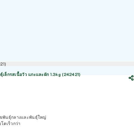
421)
ุ์เล็กรสเนื้อวัว แกะและผัก 1.3kg (242421)
ัขพันธุ์กลางและพันธุ์ใหญ่
ัขโตเร็วกว่า