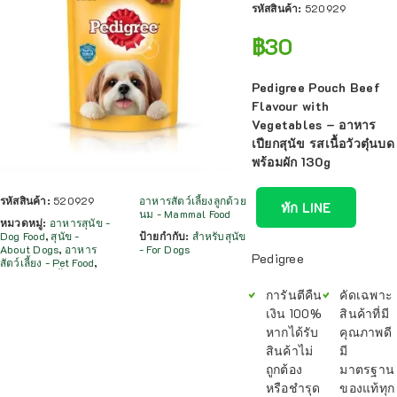
รหัสสินค้า:
520929
฿
30
Pedigree Pouch Beef
Flavour with
Vegetables – อาหาร
เปียกสุนัข รสเนื้อวัวตุ๋นบด
พร้อมผัก 130g
รหัสสินค้า:
520929
อาหารสัตว์เลี้ยงลูกด้วย
ทัก LINE
นม - Mammal Food
หมวดหมู่:
อาหารสุนัข -
Dog Food
,
สุนัข -
ป้ายกำกับ:
สำหรับสุนัข
About Dogs
,
อาหาร
- For Dogs
Pedigree
สัตว์เลี้ยง - Pet Food
,
การันตีคืน
คัดเฉพาะ
เงิน 100%
สินค้าที่มี
หากได้รับ
คุณภาพดี
สินค้าไม่
มี
ถูกต้อง
มาตรฐาน
หรือชำรุด
ของแท้ทุก