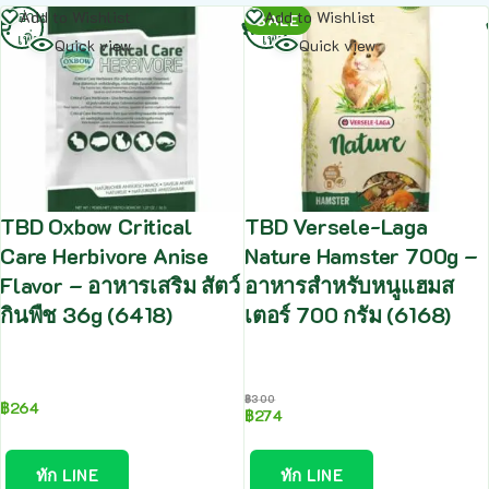
อ่าน
อ่าน
Add to Wishlist
Add to Wishlist
SALE
เพิ่ม
เพิ่ม
Quick view
Quick view
TBD Oxbow Critical
TBD Versele-Laga
Care Herbivore Anise
Nature Hamster 700g –
Flavor – อาหารเสริม สัตว์
อาหารสำหรับหนูแฮมส
กินพืช 36g (6418)
เตอร์ 700 กรัม (6168)
฿
300
฿
264
฿
274
ทัก LINE
ทัก LINE