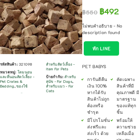
฿
492
฿
550
ไม่พบคำอธิบาย - No
description found
ทัก LINE
รหัสสินค้า:
321098
สำหรับสัตว์เลี้ยง -
PET BABYS
Item For Pets
หมวดหมู่:
โดมนอน
และที่นอนสัตว์เลี้ยง -
ป้ายกำกับ:
สำหรับ
การันตีคืน
คัดเฉพาะ
Pet Crates &
สุนัข - For Dogs
,
เงิน 100%
สินค้าที่มี
Bedding
,
ของใช้
สำหรับแมว - For
Cats
หากได้รับ
คุณภาพดี มี
สินค้าไม่ถูก
มาตรฐาน
ต้องหรือ
ของแท้ทุก
ชำรุด
ชิ้น
มีโปรโมชั่น
พร้อมให้
ส่งฟรีและ
ความช่วย
ส่งเร็ว ด้วย
เหลือเมื่อ
ขนส่ง
ประสบ