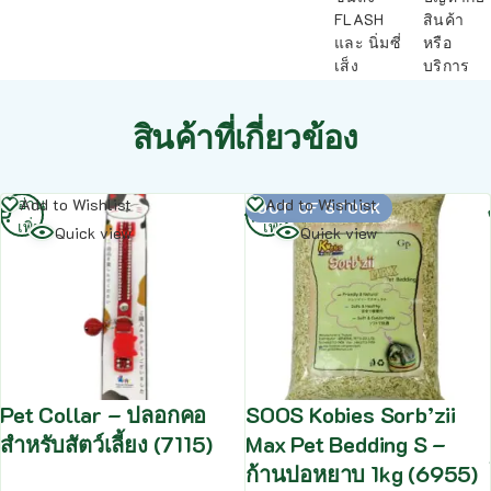
FLASH
สินค้า
และ นิ่มซี่
หรือ
เส็ง
บริการ
สินค้าที่เกี่ยวข้อง
อ่าน
อ่าน
Add to Wishlist
Add to Wishlist
OUT OF STOCK
เพิ่ม
เพิ่ม
Quick view
Quick view
Pet Collar – ปลอกคอ
SOOS Kobies Sorb’zii
สำหรับสัตว์เลี้ยง (7115)
Max Pet Bedding S –
ก้านปอหยาบ 1kg (6955)