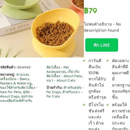
฿
79
ไม่พบคำอธิบาย - No
description found
ทัก LINE
การันตี
คัดเฉพาะ
คืนเงิน
สินค้าที่มี
รหัสสินค้า:
564940
สัตว์เลี้ยง - Pet
Accessories
,
เกี่ยวกับ
100%
คุณภาพดี
หมวดหมู่:
ชามและ
สัตว์เลี้ยง - About Pets
,
หากได้รับ
มี
เครื่องป้อน - Bowls,
แมว - About Cats
Feeders & Watering
,
สินค้าไม่
มาตรฐาน
ของใช้สำหรับสัตว์เลี้ยง -
ป้ายกำกับ:
สำหรับสุนัข -
ถูกต้อง
ของแท้ทุก
Item For Pets
,
สุนัข -
For Dogs
,
สำหรับแมว -
About Dogs
,
อุปกรณ
For Cats
หรือชำรุด
ชิ้น
และผลิตภัณฑ์สำหรับ
มีโปรโม
พร้อมให้
ชั่นส่งฟรี
ความช่วย
และส่ง
เหลือเมื่อ
เร็ว ด้วย
ประสบ
ขนส่ง
ปัญหากับ