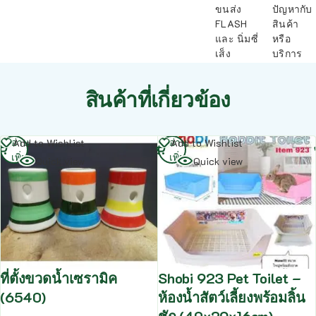
ขนส่ง
ปัญหากับ
FLASH
สินค้า
และ นิ่มซี่
หรือ
เส็ง
บริการ
สินค้าที่เกี่ยวข้อง
อ่าน
อ่าน
Add to Wishlist
Add to Wishlist
เพิ่ม
เพิ่ม
Quick view
Quick view
ที่ตั้งขวดน้ำเซรามิค
Shobi 923 Pet Toilet –
(6540)
ห้องน้ำสัตว์เลี้ยงพร้อมลิ้น