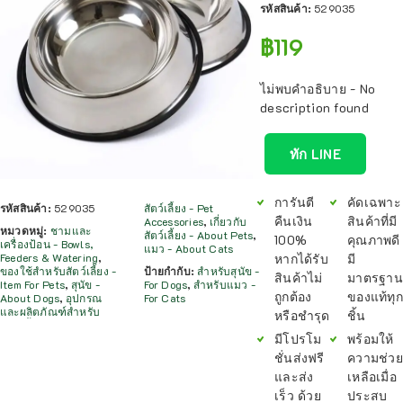
รหัสสินค้า:
529035
฿
119
ไม่พบคำอธิบาย - No
description found
ทัก LINE
การันตี
คัดเฉพาะ
รหัสสินค้า:
529035
สัตว์เลี้ยง - Pet
คืนเงิน
สินค้าที่มี
Accessories
,
เกี่ยวกับ
หมวดหมู่:
ชามและ
สัตว์เลี้ยง - About Pets
,
100%
คุณภาพดี
เครื่องป้อน - Bowls,
แมว - About Cats
หากได้รับ
มี
Feeders & Watering
,
ของใช้สำหรับสัตว์เลี้ยง -
ป้ายกำกับ:
สำหรับสุนัข -
สินค้าไม่
มาตรฐาน
Item For Pets
,
สุนัข -
For Dogs
,
สำหรับแมว -
ถูกต้อง
ของแท้ทุก
About Dogs
,
อุปกรณ
For Cats
และผลิตภัณฑ์สำหรับ
หรือชำรุด
ชิ้น
มีโปรโม
พร้อมให้
ชั่นส่งฟรี
ความช่วย
และส่ง
เหลือเมื่อ
เร็ว ด้วย
ประสบ