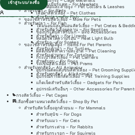
วัสดุรองกรง – Cage Materials
เข้าสู่ระบบ/ลงชื่อ
สำหรับเมียร์แคท – For Meerkats
ปลอกคอและสายจูง – Pet Collars & Leashes
สำหรับนก – For Birds
เสื้อผ้าสัตว์เลี้ยง – Pet Clothes
สำหรับปลา – For Fish
ของใช้สำหรับสัตว์เลี้ยง – More For Pets
สำหรับปลา – For Fish
โดมนอนและที่นอนสัตว์เลี้ยง – Pet Crates & Bedd
สำหรับสัตว์เลื้อยคลาน – For Reptiles
ของประดับสำหรับนก – Bird Accessories
สำหรับกิ้งก่า – For Lizards
หลอดไฟให้ความร้อน – Heat Light Bulb
สำหรับงู – For Snakes
ของใช้สำหรับผู้เลี้ยง – Items For Pet Parents
สำหรับเต่าน้ำ – For Turtles
ผลิตภัณฑ์ทำความสะอาด – Pet Cleaning
สำหรับเต่าบก – For Tortoises
กระเป๋าสัตว์เลี้ยง – Pet Carriers
สำหรับกบ – For Frogs
รถเข็นสัตว์เลี้ยง – Pet Prams
สำหรับทุกสัตว์ – All Animals
อุปกรณ์ตัดแต่งขนสัตว์เลี้ยง – Pet Grooming Suppl
สำหรับทุกสัตว์ – All Animals
อุปกรณ์การฝึกสัตว์เลี้ยง – Pet Training Supplies
แก็ดเจ็ตสำหรับสัตว์เลี้ยง – Gadgets For Pets
อุปกรณ์เสริมอื่นๆ – Other Accessories For Parent
กรงสัตว์เลี้ยง – Pet Cages
เลือกซื้อตามหมวดสัตว์เลี้ยง – Shop By Pet
สำหรับสัตว์เลี้ยงลูกด้วยนม – For Mammals
สำหรับสุนัข – For Dogs
สำหรับแมว – For Cats
สำหรับกระต่าย – For Rabbits
สำหรับกระรอก – For Squirrels