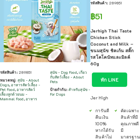
รหัสสินค้า:
289851
฿
51
Jerhigh Thai Taste
Chicken Stick
Coconut and Milk –
ขนมสุนัข ชิคเก้น สติ๊ก
รสโคโคนัทและมิลค์
60g
รหัสสินค้า:
289851
สุนัข - Dog Food
,
เกี่ยว
กับสัตว์เลี้ยง - About
ทัก LINE
หมวดหมู่:
สุนัข - About
Pets
Dogs
,
อาหารสัตว์เลี้ยง -
Pet Food
,
อาหารสัตว์
ป้ายกำกับ:
สำหรับสุนัข -
เลี้ยงลูกด้วยนม -
For Dogs
Jer High
Mammal Food
,
อาหาร
การันตี
คัดเฉพาะ
คืนเงิน
สินค้าที่มี
100%
คุณภาพดี
หากได้รับ
มี
สินค้าไม่
มาตรฐาน