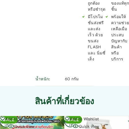
ถูกต้อง
ของแท้ทุก
หรือชำรุด
ชิ้น
มีโปรโม
พร้อมให้
ชั่นส่งฟรี
ความช่วย
และส่ง
เหลือเมื่อ
เร็ว ด้วย
ประสบ
ขนส่ง
ปัญหากับ
FLASH
สินค้า
และ นิ่มซี่
หรือ
เส็ง
บริการ
น้ำหนัก
60 กรัม
สินค้าที่เกี่ยวข้อง
อ่าน
อ่าน
Add to Wishlist
Add to Wishlist
SALE
SALE
เพิ่ม
เพิ่ม
Quick view
Quick view