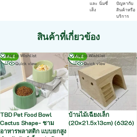
และ นิ่มซี่
ปัญหากับ
เส็ง
สินค้าหรือ
บริการ
สินค้าที่เกี่ยวข้อง
อ่าน
อ่าน
Add to Wishlist
Add to Wishlist
SALE
SALE
เพิ่ม
เพิ่ม
Quick view
Quick view
TBD Pet Food Bowl
บ้านไม้เฉียงเล็ก
Cactus Shape- ชาม
(20×21.5x13cm) (6326)
อาหารพลาสติก แบบยกสูง