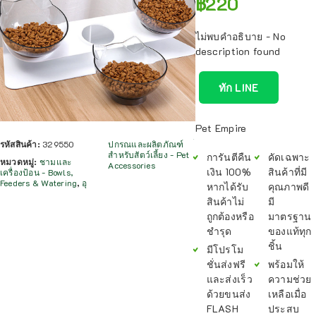
฿
220
ไม่พบคำอธิบาย - No
description found
ทัก LINE
Pet Empire
รหัสสินค้า:
329550
ปกรณและผลิตภัณฑ์
สำหรับสัตว์เลี้ยง - Pet
การันตีคืน
คัดเฉพาะ
หมวดหมู่:
ชามและ
Accessories
เงิน 100%
สินค้าที่มี
เครื่องป้อน - Bowls,
Feeders & Watering
,
อุ
หากได้รับ
คุณภาพดี
สินค้าไม่
มี
ถูกต้องหรือ
มาตรฐาน
ชำรุด
ของแท้ทุก
ชิ้น
มีโปรโม
ชั่นส่งฟรี
พร้อมให้
และส่งเร็ว
ความช่วย
ด้วยขนส่ง
เหลือเมื่อ
FLASH
ประสบ