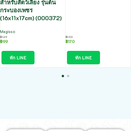
สำหรับสัตว์เลี้ยง รุ่นต้น
กระบองเพชร
(16x11x17cm) (000372)
Magisso
฿
129
฿
190
฿
99
฿
170
ทัก LINE
ทัก LINE