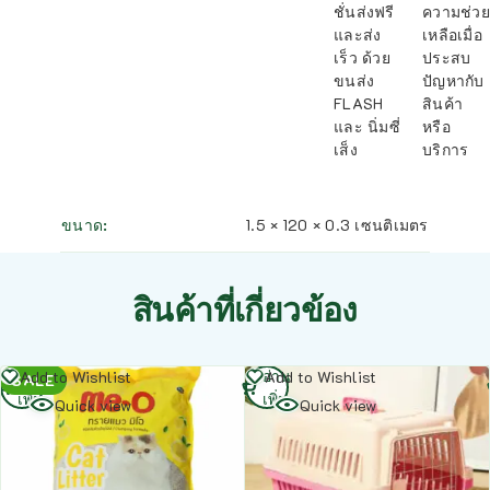
ชั่นส่งฟรี
ความช่วย
และส่ง
เหลือเมื่อ
เร็ว ด้วย
ประสบ
ขนส่ง
ปัญหากับ
FLASH
สินค้า
และ นิ่มซี่
หรือ
เส็ง
บริการ
ขนาด
1.5 × 120 × 0.3 เซนติเมตร
สินค้าที่เกี่ยวข้อง
อ่าน
อ่าน
Add to Wishlist
Add to Wishlist
SALE
เพิ่ม
เพิ่ม
Quick view
Quick view