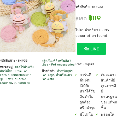
รหัสสินค้า:
484933
฿
119
฿
150
ไม่พบคำอธิบาย - No
description found
ทัก LINE
รหัสสินค้า:
484933
ผลิตภัณฑ์สำหรับสัตว์
Pet Empire
เลี้ยง - Pet Accessories
หมวดหมู่:
ของใช้สำหรับ
สัตว์เลี้ยง - Item For
ป้ายกำกับ:
สำหรับสุนัข -
การันตี
คัดเฉพาะ
Pets
,
ปลอกคอและสาย
For Dogs
,
สำหรับแมว -
จูง - Pet Collars &
For Cats
คืนเงิน
สินค้าที่มี
Leashes
,
อุปกรณและ
100%
คุณภาพดี
หากได้รับ
มี
สินค้าไม่
มาตรฐาน
ถูกต้อง
ของแท้ทุก
หรือชำรุด
ชิ้น
มีโปรโม
พร้อมให้