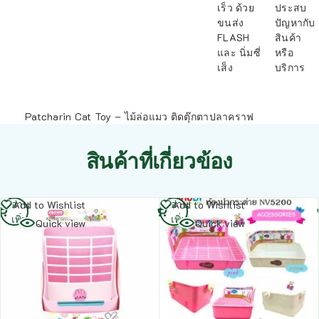
เร็ว ด้วย
ประสบ
ขนส่ง
ปัญหากับ
FLASH
สินค้า
และ นิ่มซี่
หรือ
เส็ง
บริการ
Patcharin Cat Toy – ไม้ล่อแมว ติดตุ๊กตาปลาคราฟ
สินค้าที่เกี่ยวข้อง
อ่าน
อ่าน
Add to Wishlist
Add to Wishlist
เพิ่ม
เพิ่ม
Quick view
Quick view