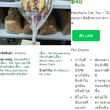
฿
48
Patcharin Cat Toy – ไม้
ล่อแมว ติดตุ๊กตาปลาครา
ฟ
ทัก LINE
Pet Empire
รหัสสินค้า:
012426
เลี้ยง - Pet Accessories
,
เกี่ยวกับสัตว์เลี้ยง -
หมวดหมู่:
ของเล่นสัตว์
การันตี
คัดเฉพาะ
About Pets
,
แมว -
เลี้ยง - Pet Toys
,
ของใช้
About Cats
คืนเงิน
สินค้าที่มี
สำหรับสัตว์เลี้ยง - Item
100%
คุณภาพดี
For Pets
,
อุปกรณและ
ป้ายกำกับ:
สำหรับแมว -
ผลิตภัณฑ์สำหรับสัตว์
For Cats
หากได้รับ
มี
สินค้าไม่
มาตรฐาน
ถูกต้อง
ของแท้ทุก
หรือชำรุด
ชิ้น
มีโปรโม
พร้อมให้
ชั่นส่งฟรี
ความช่วย
และส่ง
เหลือเมื่อ