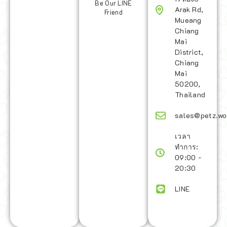
Be Our LINE
Arak Rd,
Friend
Mueang
Chiang
Mai
District,
Chiang
Mai
50200,
Thailand
sales@petz.wo
เวลา
ทำการ:
09:00 -
20:30
LINE