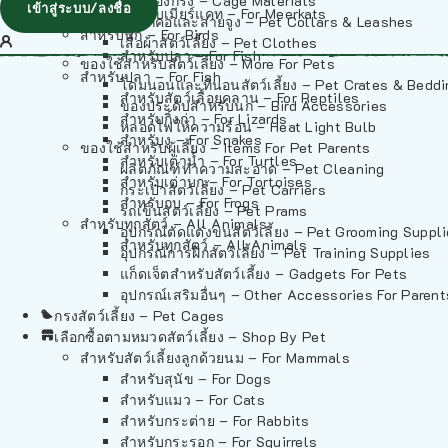
วัสดุรองกรง – Cage Materials
เข้าสู่ระบบ/ลงชื่อ
สำหรับเมียร์แคท – For Meerkats
ปลอกคอและสายจูง – Pet Collars & Leashes
สำหรับนก – For Birds
เสื้อผ้าสัตว์เลี้ยง – Pet Clothes
สำหรับปลา – For Fish
ของใช้สำหรับสัตว์เลี้ยง – More For Pets
สำหรับปลา – For Fish
โดมนอนและที่นอนสัตว์เลี้ยง – Pet Crates & Bedd
สำหรับสัตว์เลื้อยคลาน – For Reptiles
ของประดับสำหรับนก – Bird Accessories
สำหรับกิ้งก่า – For Lizards
หลอดไฟให้ความร้อน – Heat Light Bulb
สำหรับงู – For Snakes
ของใช้สำหรับผู้เลี้ยง – Items For Pet Parents
สำหรับเต่าน้ำ – For Turtles
ผลิตภัณฑ์ทำความสะอาด – Pet Cleaning
สำหรับเต่าบก – For Tortoises
กระเป๋าสัตว์เลี้ยง – Pet Carriers
สำหรับกบ – For Frogs
รถเข็นสัตว์เลี้ยง – Pet Prams
สำหรับทุกสัตว์ – All Animals
อุปกรณ์ตัดแต่งขนสัตว์เลี้ยง – Pet Grooming Suppl
สำหรับทุกสัตว์ – All Animals
อุปกรณ์การฝึกสัตว์เลี้ยง – Pet Training Supplies
แก็ดเจ็ตสำหรับสัตว์เลี้ยง – Gadgets For Pets
อุปกรณ์เสริมอื่นๆ – Other Accessories For Parent
กรงสัตว์เลี้ยง – Pet Cages
เลือกซื้อตามหมวดสัตว์เลี้ยง – Shop By Pet
สำหรับสัตว์เลี้ยงลูกด้วยนม – For Mammals
สำหรับสุนัข – For Dogs
สำหรับแมว – For Cats
สำหรับกระต่าย – For Rabbits
สำหรับกระรอก – For Squirrels