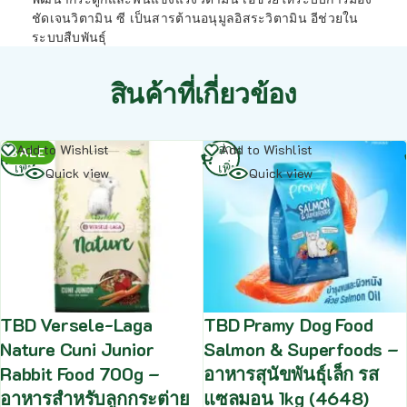
ชัดเจนวิตามิน ซี เป็นสารต้านอนุมูลอิสระวิตามิน อีช่วยใน
ระบบสืบพันธุ์
สินค้าที่เกี่ยวข้อง
อ่าน
อ่าน
Add to Wishlist
Add to Wishlist
SALE
เพิ่ม
เพิ่ม
Quick view
Quick view
TBD Versele-Laga
TBD Pramy Dog Food
Nature Cuni Junior
Salmon & Superfoods –
Rabbit Food 700g –
อาหารสุนัขพันธุ์เล็ก รส
อาหารสำหรับลูกกระต่าย
แซลมอน 1kg (4648)