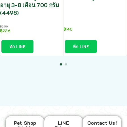
อายุ 3-8 เดือน 700 กรัม
(4498)
฿
250
฿
140
฿
236
ทัก LINE
ทัก LINE
Pet Shop
LINE
Contact Us!