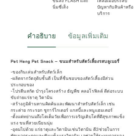
ขนส่ง FLASH และ
เหลือเมื่อประสบ
นิ่มซี่เส็ง
ปัญหากับสินค้าหรือ
บริการ
คำอธิบาย
ข้อมูลเพิ่มเติม
Pet Heng Pet Snack – ขนมสำหรับสัตว์เลี้ยงรสบลูเบอรี่
-ของกินเล่นสำหรับสัตว์เล็ก
-ผลิตจากวัตถุดิบชั้นดี เป็นที่ชื่นชอบของสัตว์เลี้ยงมีส่วน
ประกอบของ
-โปรตีนสกัด บำรุงโครงสร้าง ธัญพืช คลอโรฟิลด์ ดีต่อระบบ
ขับถ่ายแร่ธาตุ วิตามิน
-สร้างภูมิต้านทานคิดค้นและพัฒนาสำหรับสัตว์เล็ก เช่น
กระต่าย กระรอก ชูการ์ไกเดอร์ แกสบี้และหนูแฮมเตอร์
-ตั้งแต่หย่านมถึงโตเต็มวัยเพื่อการเจริญเติบโตที่ดีสุขภาพแข็ง
แรง ขนที่สวยเนียนนุ่ม
-อุดมไปด้วย แร่ธาตุและวิตามินเช่นวิตามิน ดี3ช่วยในการ
พัฒนากระดูกและฟันแข็งแรงวิตามิน เอช่วยให้ระบบการมอง