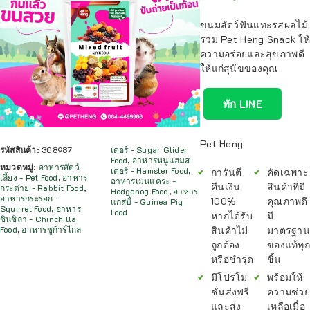
ขนมสัตว์ฟันแทะรสผลไม้
รวม Pet Heng Snack ให้
ความอร่อยและสุขภาพดี
ให้แก่สุนัขของคุณ
ทัก LINE
Pet Heng
รหัสสินค้า:
308987
เดอร์ - Sugar Glider
Food
,
อาหารหนูแฮมส
หมวดหมู่:
อาหารสัตว์
เตอร์ - Hamster Food
,
การันตี
คัดเฉพาะ
เลี้ยง - Pet Food
,
อาหาร
อาหารเม่นแคระ -
คืนเงิน
สินค้าที่มี
กระต่าย - Rabbit Food
,
Hedgehog Food
,
อาหาร
อาหารกระรอก -
100%
คุณภาพดี
แกสบี้ - Guinea Pig
Squirrel Food
,
อาหาร
Food
หากได้รับ
มี
ชินชิล่า - Chinchilla
สินค้าไม่
มาตรฐาน
Food
,
อาหารชูก้าร์ไกล
ถูกต้อง
ของแท้ทุก
หรือชำรุด
ชิ้น
มีโปรโม
พร้อมให้
ชั่นส่งฟรี
ความช่วย
และส่ง
เหลือเมื่อ