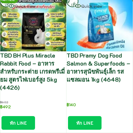
เพิ่ม
เพิ่ม
Quick view
Quick view
TBD BH Plus Miracle
TBD Pramy Dog Food
Rabbit Food – อาหาร
Salmon & Superfoods –
สำหรับกระต่าย เกรดพรีเมี่
อาหารสุนัขพันธุ์เล็ก รส
ยม สูตรไฟเบอร์สูง 5kg
แซลมอน 1kg (4648)
(4426)
฿
602
฿
140
฿
492
ทัก LINE
ทัก LINE