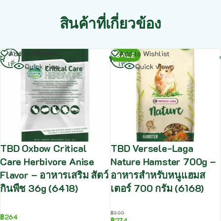
สินค้าที่เกี่ยวข้อง
อ่าน
อ่าน
Add to Wishlist
Add to Wishlist
SALE
เพิ่ม
เพิ่ม
Quick view
Quick view
TBD Oxbow Critical
TBD Versele-Laga
Care Herbivore Anise
Nature Hamster 700g –
Flavor – อาหารเสริม สัตว์
อาหารสำหรับหนูแฮมส
กินพืช 36g (6418)
เตอร์ 700 กรัม (6168)
฿
300
฿
264
฿
274