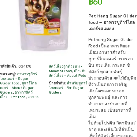
฿
60
Pet Heng Sugar Glider
food – อาหารชูก้าร์ไกล
เดอร์รสแมลง
Petheng Sugar Glider
Food เป็นอาหารที่ยอด
เยี่ยม อาหารสำหรับ
ชูการ์ไกลเดอร์ กระรอก
บิน กระเต็น กระแต ชิ
รหัสสินค้า:
034178
สัตว์เลี้ยงลูกด้วยนม -
Mammal Food
,
เกี่ยวกับ
ปมังก์ ทุกสายพันธุ์
หมวดหมู่:
อาหารชูก้าร์
สัตว์เลี้ยง - About Pets
ประกอบด้วย ผลไม้ธัญพืช
ไกลเดอร์ - Sugar
Glider Food
,
ชูการ์ไกล
ป้ายกำกับ:
สำหรับชูการ์
ที่จำเป็นต่อการเจริญ
เดอร์ - About Sugar
ไกลเดอร์ - For Sugar
เติบโตของกระรอก
Gliders
,
อาหารสัตว์
Gliders
ทุกสายพันธุ์ และการ
เลี้ยง - Pet Food
,
อาหาร
ทำงานของร่างกายที่
เหมาะสม เป็นอาหารที่
เต็ม
ไปด้วยโปรตีน วิตามินแร่
ธาตุ และเส้นใยที่จำเป็น
เพื่อให้สัตว์เลี้ยงของคุณ