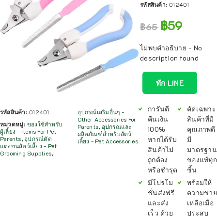
รหัสสินค้า:
012401
฿
59
฿
65
ไม่พบคำอธิบาย - No
description found
ทัก LINE
การันตี
คัดเฉพาะ
รหัสสินค้า:
012401
อุปกรณ์เสริมอื่นๆ -
คืนเงิน
สินค้าที่มี
Other Accessories For
หมวดหมู่:
ของใช้สำหรับ
Parents
,
อุปกรณและ
100%
คุณภาพดี
ผู้เลี้ยง - Items For Pet
ผลิตภัณฑ์สำหรับสัตว์
หากได้รับ
มี
Parents
,
อุปกรณ์ตัด
เลี้ยง - Pet Accessories
แต่งขนสัตว์เลี้ยง - Pet
สินค้าไม่
มาตรฐาน
Grooming Supplies
,
ถูกต้อง
ของแท้ทุก
หรือชำรุด
ชิ้น
มีโปรโม
พร้อมให้
ชั่นส่งฟรี
ความช่วย
และส่ง
เหลือเมื่อ
เร็ว ด้วย
ประสบ