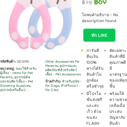
฿
69
฿
75
ไม่พบคำอธิบาย - No
description found
ทัก LINE
การันตี
คัดเฉพาะ
คืนเงิน
สินค้าที่มี
รหัสสินค้า:
521259
Other Accessories For
100%
คุณภาพดี
Parents
,
อุปกรณและ
หากได้รับ
มี
หมวดหมู่:
ของใช้สำหรับ
ผลิตภัณฑ์สำหรับสัตว์
ผู้เลี้ยง - Items For Pet
สินค้าไม่
มาตรฐาน
เลี้ยง - Pet Accessories
Parents
,
อุปกรณ์ตัด
ถูกต้อง
ของแท้ทุก
แต่งขนสัตว์เลี้ยง - Pet
ป้ายกำกับ:
สำหรับสุนัข -
Grooming Supplies
,
For Dogs
,
สำหรับแมว -
หรือชำรุด
ชิ้น
อุปกรณ์เสริมอื่นๆ -
For Cats
มีโปรโม
พร้อมให้
ชั่นส่งฟรี
ความช่วย
และส่ง
เหลือเมื่อ
เร็ว ด้วย
ประสบ
ขนส่ง
ปัญหากับ
FLASH
สินค้า