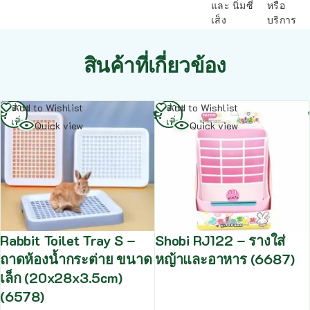
และ นิ่มซี่
หรือ
เส็ง
บริการ
สินค้าที่เกี่ยวข้อง
อ่าน
อ่าน
Add to Wishlist
Add to Wishlist
เพิ่ม
เพิ่ม
Quick view
Quick view
Rabbit Toilet Tray S –
Shobi RJ122 – รางใส่
ถาดห้องน้ำกระต่าย ขนาด
หญ้าและอาหาร (6687)
เล็ก (20x28x3.5cm)
(6578)