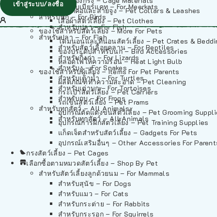
วัสดุรองกรง – Cage Materials
เข้าสู่ระบบ/ลงชื่อ
สำหรับเมียร์แคท – For Meerkats
ปลอกคอและสายจูง – Pet Collars & Leashes
สำหรับนก – For Birds
เสื้อผ้าสัตว์เลี้ยง – Pet Clothes
สำหรับปลา – For Fish
ของใช้สำหรับสัตว์เลี้ยง – More For Pets
สำหรับปลา – For Fish
โดมนอนและที่นอนสัตว์เลี้ยง – Pet Crates & Bedd
สำหรับสัตว์เลื้อยคลาน – For Reptiles
ของประดับสำหรับนก – Bird Accessories
สำหรับกิ้งก่า – For Lizards
หลอดไฟให้ความร้อน – Heat Light Bulb
สำหรับงู – For Snakes
ของใช้สำหรับผู้เลี้ยง – Items For Pet Parents
สำหรับเต่าน้ำ – For Turtles
ผลิตภัณฑ์ทำความสะอาด – Pet Cleaning
สำหรับเต่าบก – For Tortoises
กระเป๋าสัตว์เลี้ยง – Pet Carriers
สำหรับกบ – For Frogs
รถเข็นสัตว์เลี้ยง – Pet Prams
สำหรับทุกสัตว์ – All Animals
อุปกรณ์ตัดแต่งขนสัตว์เลี้ยง – Pet Grooming Suppl
สำหรับทุกสัตว์ – All Animals
อุปกรณ์การฝึกสัตว์เลี้ยง – Pet Training Supplies
แก็ดเจ็ตสำหรับสัตว์เลี้ยง – Gadgets For Pets
อุปกรณ์เสริมอื่นๆ – Other Accessories For Parent
กรงสัตว์เลี้ยง – Pet Cages
เลือกซื้อตามหมวดสัตว์เลี้ยง – Shop By Pet
สำหรับสัตว์เลี้ยงลูกด้วยนม – For Mammals
สำหรับสุนัข – For Dogs
สำหรับแมว – For Cats
สำหรับกระต่าย – For Rabbits
สำหรับกระรอก – For Squirrels