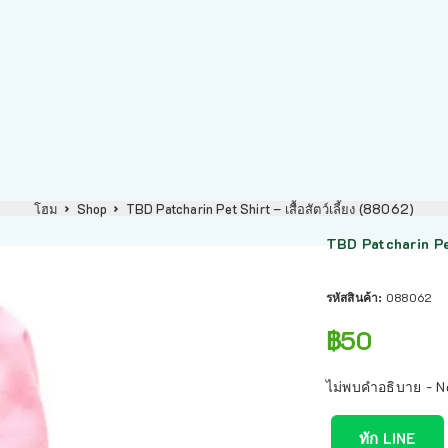
โฮม
Shop
TBD Patcharin Pet Shirt – เสื้อสัตว์เลี้ยง (88062)
TBD Patcharin Pet 
รหัสสินค้า:
088062
฿
50
ไม่พบคำอธิบาย - N
ทัก LINE