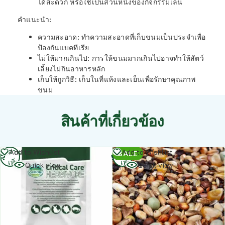
ได้สะดวก หรือใช้เป็นส่วนหนึ่งของกิจกรรมเล่น
คำแนะนำ:
ความสะอาด
: ทำความสะอาดที่เก็บขนมเป็นประจำเพื่อ
ป้องกันแบคทีเรีย
ไม่ให้มากเกินไป
: การให้ขนมมากเกินไปอาจทำให้สัตว์
เลี้ยงไม่กินอาหารหลัก
เก็บให้ถูกวิธี
: เก็บในที่แห้งและเย็นเพื่อรักษาคุณภาพ
ขนม
สินค้าที่เกี่ยวข้อง
อ่าน
อ่าน
Add to Wishlist
Add to Wishlist
SALE
เพิ่ม
เพิ่ม
Quick view
Quick view