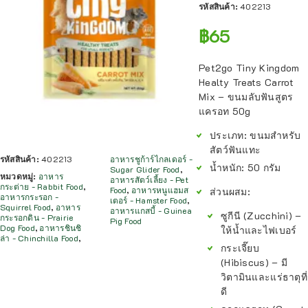
รหัสสินค้า:
402213
฿
65
Pet2go Tiny Kingdom
Healty Treats Carrot
Mix – ขนมลับฟันสูตร
แครอท 50g
ประเภท:
ขนมสำหรับ
สัตว์ฟันแทะ
รหัสสินค้า:
402213
อาหารชูก้าร์ไกลเดอร์ -
น้ำหนัก:
50 กรัม
Sugar Glider Food
,
หมวดหมู่:
อาหาร
อาหารสัตว์เลี้ยง - Pet
กระต่าย - Rabbit Food
,
Food
,
อาหารหนูแฮมส
ส่วนผสม:
อาหารกระรอก -
เตอร์ - Hamster Food
,
Squirrel Food
,
อาหาร
อาหารแกสบี้ - Guinea
ซูกีนี (Zucchini) –
กระรอกดิน - Prairie
Pig Food
Dog Food
,
อาหารชินชิ
ให้น้ำและไฟเบอร์
ล่า - Chinchilla Food
,
กระเจี๊ยบ
(Hibiscus) – มี
วิตามินและแร่ธาตุที่
ดี