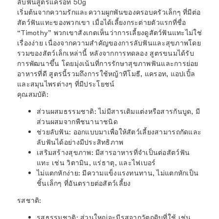
ลับฟันสูตรแครอท 50g
เริ่มต้นจากความรักและความผูกพันของครอบครัวเล็กๆ ที่มีต่อ
สัตว์ฟันแทะของพวกเขา เมื่อได้เลี้ยงกระต่ายตัวแรกที่ชื่อ
“Timothy” พวกเขาสังเกตเห็นว่าการเลี้ยงดูสัตว์ฟันแทะไม่ใช่
เรื่องง่าย เนื่องจากความสำคัญของการลับฟันและสุขภาพโดย
รวมของสัตว์เล็กเหล่านี้ หลังจากการทดลอง สูตรขนมได้รับ
การพัฒนาขึ้น โดยมุ่งเน้นที่การรักษาสุขภาพฟันและการย่อย
อาหารที่ดี สูตรนี้รวมถึงการใช้หญ้าทีโมธี, แครอท, แอปเปิ้ล
และสมุนไพรต่างๆ ที่มีประโยชน์
คุณสมบัติ:
ส่วนผสมธรรมชาติ
: ไม่มีสารเติมแต่งหรือสารกันบูด, มี
ส่วนผสมจากพืชนานาชนิด
ช่วยลับฟัน
: ออกแบบมาเพื่อให้สัตว์เลี้ยงสามารถกัดและ
ลับฟันได้อย่างมีประสิทธิภาพ
เสริมสร้างสุขภาพ
: มีสารอาหารที่จำเป็นต่อสัตว์ฟัน
แทะ เช่น วิตามิน, แร่ธาตุ, และไฟเบอร์
ไม่แตกหักง่าย
: มีความแข็งแรงทนทาน, ไม่แตกหักเป็น
ชิ้นเล็กๆ ที่อันตรายต่อสัตว์เลี้ยง
รสชาติ:
รสธรรมชาติ
: ส่วนใหญ่จะมีรสจากวัตถุดิบที่ใช้ เช่น