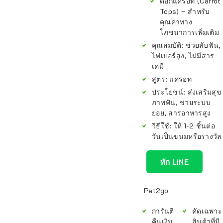
ดอกแครอท (Carrot
Tops) – สำหรับ
คุณค่าทาง
โภชนาการเพิ่มเติม
คุณสมบัติ:
ช่วยลับฟัน,
ไฟเบอร์สูง, ไม่มีสาร
เคมี
สูตร:
แครอท
ประโยชน์:
ส่งเสริมสุข
ภาพฟัน, ช่วยระบบ
ย่อย, สารอาหารสูง
วิธีใช้:
ให้ 1-2 ชิ้นต่อ
วันเป็นขนมหรือรางวัล
ทัก LINE
Pet2go
การันตี
คัดเฉพาะ
คืนเงิน
สินค้าที่มี