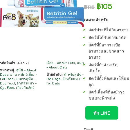
฿
105
฿
115
เหมาะสำหรับ
สัตว์ป่วยที่ไม่กินอาหาร
สัตว์ที่ได้รับการผ่าตัด
สัตว์ที่มีอาการเบื่อ
อาหารและขาดสาร
อาหาร
รหัสสินค้า:
406171
เลี้ยง - About Pets
,
แมว
สัตว์ที่กำลังเจริญ
- About Cats
หมวดหมู่:
สุนัข - About
เติบโต
Dogs
,
อาหารสัตว์เลี้ยง -
ป้ายกำกับ:
สำหรับสุนัข -
สัตว์ที่ตั้งท้องและให้นม
Pet Food
,
อาหารสุนัข -
For Dogs
,
สำหรับแมว -
Dog Food
,
อาหารแมว -
For Cats
ลูก
Cat Food
,
เกี่ยวกับสัตว์
สัตว์เลี้ยงที่ต้องบำรุง
ขนและผิวหนัง
ทัก LINE
Pet8