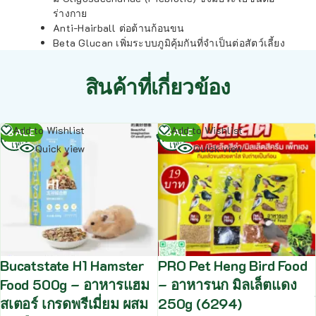
ร่างกาย
Anti-Hairball ต่อต้านก้อนขน
Beta Glucan เพิ่มระบบภูมิคุ้มกันที่จำเป็นต่อสัตว์เลี้ยง
สินค้าที่เกี่ยวข้อง
อ่าน
อ่าน
Add to Wishlist
Add to Wishlist
SALE
SALE
เพิ่ม
เพิ่ม
Quick view
Quick view
Bucatstate H1 Hamster
PRO Pet Heng Bird Food
Food 500g – อาหารแฮม
– อาหารนก มิลเล็ตแดง
สเตอร์ เกรดพรีเมี่ยม ผสม
250g (6294)