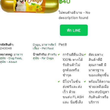
฿
40
ไม่พบคำอธิบาย - No
description found
ทัก LINE
Pet8
รหัสสินค้า:
Dogs
,
อาหารสัตว์
243048
เลี้ยง - Pet Food
การันตีคืนเงิน
คัดเฉพาะ
หมวดหมู่:
อาหาร
ป้ายกำกับ:
สำหรับ
สุนัข - Dog Food
,
สุนัข - For Dogs
100% หากได้
สินค้าที่มี
สุนัข - About
รับสินค้าไม่
คุณภาพดี มี
ถูกต้องหรือ
มาตรฐาน
ชำรุด
ของแท้ทุกชิ้น
มีโปรโมชั่น
พร้อมให้ความ
ส่งฟรีและส่ง
ช่วยเหลือเมื่อ
เร็ว ด้วย
ประสบปัญหา
ขนส่ง FLASH
กับสินค้าหรือ
และ นิ่มซี่เส็ง
บริการ