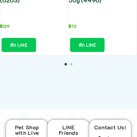
(6203)
50g (4496)
฿
129
฿
72
ทัก LINE
ทัก LINE
Pet Shop
LINE
Contact Us!
with Live
Friends