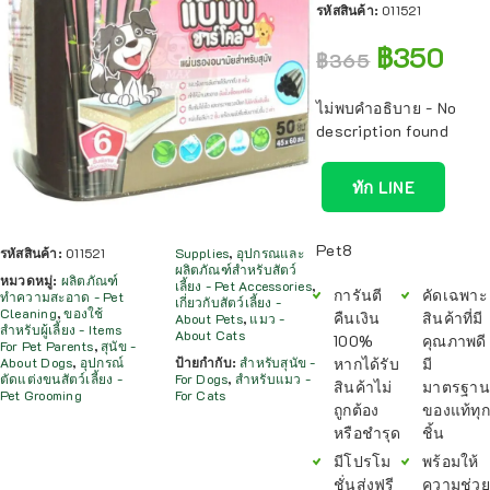
รหัสสินค้า:
011521
฿
350
฿
365
ไม่พบคำอธิบาย - No
description found
ทัก LINE
Pet8
รหัสสินค้า:
011521
Supplies
,
อุปกรณและ
ผลิตภัณฑ์สำหรับสัตว์
หมวดหมู่:
ผลิตภัณฑ์
เลี้ยง - Pet Accessories
,
การันตี
คัดเฉพาะ
ทำความสะอาด - Pet
เกี่ยวกับสัตว์เลี้ยง -
Cleaning
,
ของใช้
คืนเงิน
สินค้าที่มี
About Pets
,
แมว -
สำหรับผู้เลี้ยง - Items
About Cats
100%
คุณภาพดี
For Pet Parents
,
สุนัข -
หากได้รับ
มี
About Dogs
,
อุปกรณ์
ป้ายกำกับ:
สำหรับสุนัข -
ตัดแต่งขนสัตว์เลี้ยง -
For Dogs
,
สำหรับแมว -
สินค้าไม่
มาตรฐาน
Pet Grooming
For Cats
ถูกต้อง
ของแท้ทุก
หรือชำรุด
ชิ้น
มีโปรโม
พร้อมให้
ชั่นส่งฟรี
ความช่วย