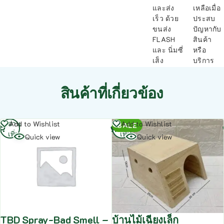
และส่ง
เหลือเมื่อ
เร็ว ด้วย
ประสบ
ขนส่ง
ปัญหากับ
FLASH
สินค้า
และ นิ่มซี่
หรือ
เส็ง
บริการ
สินค้าที่เกี่ยวข้อง
อ่าน
อ่าน
Add to Wishlist
Add to Wishlist
SALE
เพิ่ม
เพิ่ม
Quick view
Quick view
TBD Spray-Bad Smell –
บ้านไม้เฉียงเล็ก