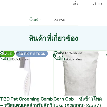
เส็ง
บริการ
น้ำหนัก
20 กรัม
สินค้าที่เกี่ยวข้อง
อ่าน
อ่าน
Add to Wishlist
Add to Wishlist
SALE
OUT OF STOCK
เพิ่ม
เพิ่ม
Quick view
Quick view
TBD Pet Grooming Comb
Corn Cob – ซังข้าวโพด
– หวีสแตนเลสสำหรับสัตว์
15kg (กระสอบ) (6527)