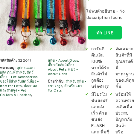
ไม่พบคำอธิบาย - No
description found
ทัก LINE
การันตี
คัดเฉพาะ
คืนเงิน
สินค้าที่มี
รหัสสินค้า:
322641
สุนัข - About Dogs
,
100%
คุณภาพดี
เกี่ยวกับสัตว์เลี้ยง -
หากได้รับ
มี
หมวดหมู่:
อุปกรณและ
About Pets
,
แมว -
ผลิตภัณฑ์สำหรับสัตว์
สินค้าไม่
มาตรฐาน
About Cats
เลี้ยง - Pet Accessories
,
ถูกต้อง
ของแท้ทุก
ของใช้สำหรับสัตว์เลี้ยง -
ป้ายกำกับ:
สำหรับสุนัข -
Item For Pets
,
ปลอกคอ
For Dogs
,
สำหรับแมว -
หรือชำรุด
ชิ้น
และสายจูง - Pet
For Cats
มีโปรโม
พร้อมให้
Collars & Leashes
,
ชั่นส่งฟรี
ความช่วย
และส่ง
เหลือเมื่อ
เร็ว ด้วย
ประสบ
ขนส่ง
ปัญหากับ
FLASH
สินค้า
และ นิ่มซี่
หรือ