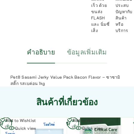
เร็ว ด้วย
ประสบ
ขนส่ง
ปัญหากับ
FLASH
สินค้า
และ นิ่มซี่
หรือ
เส็ง
บริการ
คำอธิบาย
ข้อมูลเพิ่มเติม
Pet8 Sasami Jerky Value Pack Bacon Flavor – ซาซามิ
สติ๊ก รสเบค่อน 1kg
สินค้าที่เกี่ยวข้อง
อ่าน
อ่าน
Add to Wishlist
Add to Wishlist
เพิ่ม
เพิ่ม
Quick view
Quick view