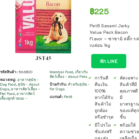
฿
225
Pet8 Sasami Jerky
Value Pack Bacon
Flavor – ซาซามิ สติ๊ก รส
เบค่อน 1kg
ทัก LINE
รหัสสินค้า:
566800
Mammal Food
,
เกี่ยวกับ
สัตว์เลี้ยง - About Pets
การันตี
คัดเฉพาะ
หมวดหมู่:
อาหารสุนัข -
คืนเงิน
สินค้าที่มี
Dog Food
,
สุนัข - About
ป้ายกำกับ:
สำหรับสุนัข -
Dogs
,
อาหารสัตว์เลี้ยง -
For Dogs
100%
คุณภาพดี
Pet Food
,
อาหารสัตว์
แบรนด์:
Pet8
หากได้รับ
มี
เลี้ยงลูกด้วยนม -
สินค้าไม่
มาตรฐาน
ถูกต้อง
ของแท้ทุก
หรือชำรุด
ชิ้น
มีโปรโม
พร้อมให้
ชั่นส่งฟรี
ความช่วย
และส่ง
เหลือเมื่อ