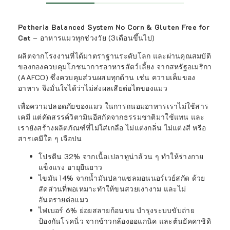
Petheria Balanced System No Corn & Gluten Free for
Cat
– อาหารแมวทุกช่วงวัย (3เดือนขึ้นไป)
ผลิตจากโรงงานที่ได้มาตราฐานระดับโลก และผ่านคุณสมบัติ
ของกองควบคุมโภชนาการอาหารสัตว์เลี้ยง จากสหรัฐอเมริกา
(AAFCO) ซึ่งควบคุมส่วนผสมทุกด้าน เช่น ความเค็มของ
อาหาร จึงมั่นใจได้ว่าไม่ส่งผลเสียต่อไตของแมว
เพื่อความปลอดภัยของแมว ในการถนอมอาหารเราไม่ใช้สาร
เคมี แต่คัดสรรค์วิตามินอีสกัดจากธรรมชาติมาใช้แทน และ
เรายังสร้างผลิตภัณฑ์ที่ไม่ใส่เกลือ ไม่แต่งกลิ่น ไม่แต่งสี หรือ
สารเคมีใด ๆ เจือปน
โปรตีน 32% จากเนื้อเปลาทูน่าล้วน ๆ ทำให้ร่างกาย
แข็งแรง อายุยืนยาว
ไขมัน 14% จากน้ำมันปลาแซลมอนนอร์เวย์สกัด ด้วย
สัดส่วนที่พอเหมาะทำให้ขนสวยเงางาม และไม่
อันตรายต่อแมว
ไฟเบอร์ 6% ย่อยสลายก้อนขน บำรุงระบบขับถ่าย
ป้องกันโรคนิ่ว จากข้าวกล้องออแกนิค และต้นยัคคาชิดิ