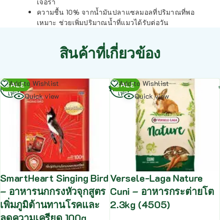
เจอร่า
ความชื้น 10% จากน้ำมันปลาแซลมอลที่ปริมาณที่พอ
เหมาะ ช่วยเพิ่มปริมาณน้ำที่แมวได้รับต่อวัน
สินค้าที่เกี่ยวข้อง
อ่าน
อ่าน
Add to Wishlist
Add to Wishlist
SALE
SALE
เพิ่ม
เพิ่ม
Quick view
Quick view
SmartHeart Singing Bird
Versele-Laga Nature
– อาหารนกกรงหัวจุกสูตร
Cuni – อาหารกระต่ายโต
เพิ่มภูมิต้านทานโรคและ
2.3kg (4505)
ลดความเครียด 100g