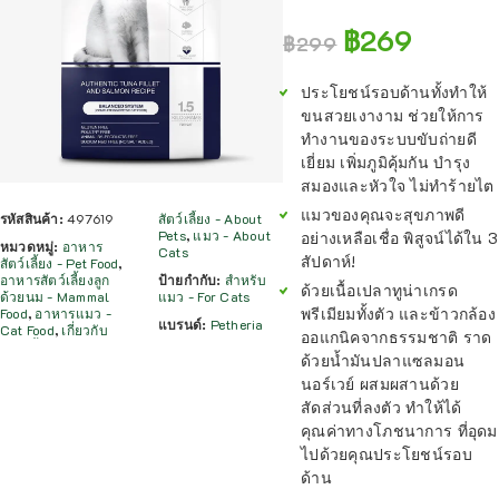
฿
269
฿
299
ประโยชน์รอบด้านทั้งทำให้
ขนสวยเงางาม ช่วยให้การ
ทำงานของระบบขับถ่ายดี
เยี่ยม เพิ่มภูมิคุ้มกัน บำรุง
สมองและหัวใจ ไม่ทำร้ายไต
แมวของคุณจะสุขภาพดี
รหัสสินค้า:
497619
สัตว์เลี้ยง - About
Pets
,
แมว - About
อย่างเหลือเชื่อ พิสูจน์ได้ใน 3
หมวดหมู่:
อาหาร
Cats
สัปดาห์!
สัตว์เลี้ยง - Pet Food
,
อาหารสัตว์เลี้ยงลูก
ป้ายกำกับ:
สำหรับ
ด้วยเนื้อเปลาทูน่าเกรด
ด้วยนม - Mammal
แมว - For Cats
พรีเมียมทั้งตัว และข้าวกล้อง
Food
,
อาหารแมว -
แบรนด์:
Petheria
Cat Food
,
เกี่ยวกับ
ออแกนิคจากธรรมชาติ ราด
ด้วยน้ำมันปลาแซลมอน
นอร์เวย์ ผสมผสานด้วย
สัดส่วนที่ลงตัว ทำให้ได้
คุณค่าทางโภชนาการ ที่อุดม
ไปด้วยคุณประโยชน์รอบ
ด้าน