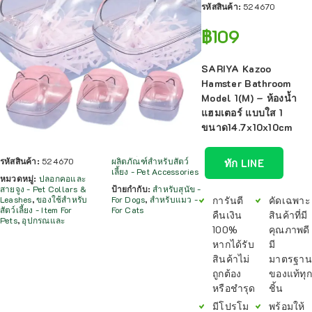
รหัสสินค้า:
524670
฿
109
SARIYA Kazoo
Hamster Bathroom
Model 1(M) – ห้องน้ำ
แฮมเตอร์ แบบใส 1
ขนาด14.7x10x10cm
รหัสสินค้า:
524670
ผลิตภัณฑ์สำหรับสัตว์
ทัก LINE
เลี้ยง - Pet Accessories
หมวดหมู่:
ปลอกคอและ
สายจูง - Pet Collars &
ป้ายกำกับ:
สำหรับสุนัข -
การันตี
คัดเฉพาะ
Leashes
,
ของใช้สำหรับ
For Dogs
,
สำหรับแมว -
สัตว์เลี้ยง - Item For
For Cats
คืนเงิน
สินค้าที่มี
Pets
,
อุปกรณและ
100%
คุณภาพดี
หากได้รับ
มี
สินค้าไม่
มาตรฐาน
ถูกต้อง
ของแท้ทุก
หรือชำรุด
ชิ้น
มีโปรโม
พร้อมให้