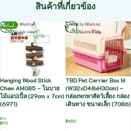
สินค้าที่เกี่ยวข้อง
อ่าน
อ่าน
Add to Wishlist
Add to Wishlist
SALE
เพิ่ม
เพิ่ม
Quick view
Quick view
Hanging Wood Stick
TBD Pet Carrier Box M
Chew AM085 – โมบาย
(W32xD48xH30cm) –
ไม้แอปเปิ้ล (29cm x 7cm)
กล่องพกพาสัตว์เลี้ยง กล่อง
(6971)
เดินทาง ขนาดเล็ก (7086)
฿
75
฿
450
฿
70