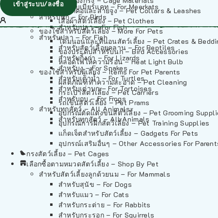
วัสดุรองกรง – Cage Materials
เข้าสู่ระบบ/ลงชื่อ
สำหรับเมียร์แคท – For Meerkats
ปลอกคอและสายจูง – Pet Collars & Leashes
สำหรับนก – For Birds
เสื้อผ้าสัตว์เลี้ยง – Pet Clothes
สำหรับปลา – For Fish
ของใช้สำหรับสัตว์เลี้ยง – More For Pets
สำหรับปลา – For Fish
โดมนอนและที่นอนสัตว์เลี้ยง – Pet Crates & Bedd
สำหรับสัตว์เลื้อยคลาน – For Reptiles
ของประดับสำหรับนก – Bird Accessories
สำหรับกิ้งก่า – For Lizards
หลอดไฟให้ความร้อน – Heat Light Bulb
สำหรับงู – For Snakes
ของใช้สำหรับผู้เลี้ยง – Items For Pet Parents
สำหรับเต่าน้ำ – For Turtles
ผลิตภัณฑ์ทำความสะอาด – Pet Cleaning
สำหรับเต่าบก – For Tortoises
กระเป๋าสัตว์เลี้ยง – Pet Carriers
สำหรับกบ – For Frogs
รถเข็นสัตว์เลี้ยง – Pet Prams
สำหรับทุกสัตว์ – All Animals
อุปกรณ์ตัดแต่งขนสัตว์เลี้ยง – Pet Grooming Suppl
สำหรับทุกสัตว์ – All Animals
อุปกรณ์การฝึกสัตว์เลี้ยง – Pet Training Supplies
แก็ดเจ็ตสำหรับสัตว์เลี้ยง – Gadgets For Pets
อุปกรณ์เสริมอื่นๆ – Other Accessories For Parent
กรงสัตว์เลี้ยง – Pet Cages
เลือกซื้อตามหมวดสัตว์เลี้ยง – Shop By Pet
สำหรับสัตว์เลี้ยงลูกด้วยนม – For Mammals
สำหรับสุนัข – For Dogs
สำหรับแมว – For Cats
สำหรับกระต่าย – For Rabbits
สำหรับกระรอก – For Squirrels