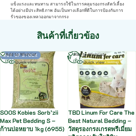
แข็งแรงและทนทาน สามารถใช้ในการคลุมรองกรงสัตว์เลี้ยง
ได้อย่างมีประสิทธิภาพ อันเป็นทางเลือกที่ดีในการป้องกันการ
รั่วของของเหลวออกมาจากกรง
สินค้าที่เกี่ยวข้อง
อ่าน
อ่าน
Add to Wishlist
Add to Wishlist
OUT OF STOCK
เพิ่ม
เพิ่ม
Quick view
Quick view
SOOS Kobies Sorb’zii
TBD Linum For Care The
Max Pet Bedding S –
Best Natural Bedding –
ก้านปอหยาบ 1kg (6955)
วัสดุรองกรงเกรดพรีเมี่ยม