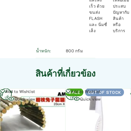
เร็ว ด้วย
ประสบ
ขนส่ง
ปัญหากับ
FLASH
สินค้า
และ นิ่มซี่
หรือ
เส็ง
บริการ
น้ำหนัก
800 กรัม
สินค้าที่เกี่ยวข้อง
อ่าน
อ่าน
Add to Wishlist
Add to Wishlist
SALE
OUT OF STOCK
เพิ่ม
เพิ่ม
Quick view
Quick view