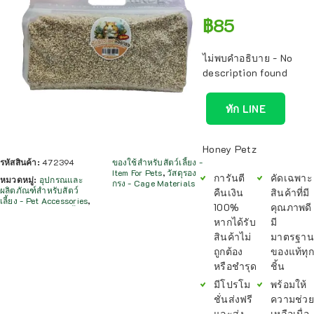
฿
85
ไม่พบคำอธิบาย - No
description found
ทัก LINE
Honey Petz
รหัสสินค้า:
472394
ของใช้สำหรับสัตว์เลี้ยง -
Item For Pets
,
วัสดุรอง
การันตี
คัดเฉพาะ
หมวดหมู่:
อุปกรณและ
กรง - Cage Materials
ผลิตภัณฑ์สำหรับสัตว์
คืนเงิน
สินค้าที่มี
เลี้ยง - Pet Accessories
,
100%
คุณภาพดี
หากได้รับ
มี
สินค้าไม่
มาตรฐาน
ถูกต้อง
ของแท้ทุก
หรือชำรุด
ชิ้น
มีโปรโม
พร้อมให้
ชั่นส่งฟรี
ความช่วย
และส่ง
เหลือเมื่อ