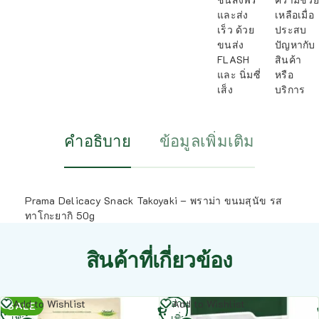
และส่ง
เหลือเมื่อ
เร็ว ด้วย
ประสบ
ขนส่ง
ปัญหากับ
FLASH
สินค้า
และ นิ่มซี่
หรือ
เส็ง
บริการ
คำอธิบาย
ข้อมูลเพิ่มเติม
Prama Delicacy Snack Takoyaki – พราม่า ขนมสุนัข รส
ทาโกะยากิ 50g
สินค้าที่เกี่ยวข้อง
อ่าน
อ่าน
Add to Wishlist
Add to Wishlist
SALE
เพิ่ม
เพิ่ม