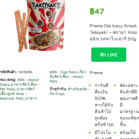
฿
47
Prama Delicacy Snack
Takoyaki – พราม่า ขนม
สุนัข รสทาโกะยากิ 50g
ทัก LINE
รหัสสินค้า:
565486
สุนัข - Dog Food
,
เกี่ยว
Prama
กับสัตว์เลี้ยง - About
หมวดหมู่:
สุนัข - About
Pets
Dogs
,
อาหารสัตว์เลี้ยง -
การันตี
คัดเฉพาะ
Pet Food
,
อาหารสัตว์
ป้ายกำกับ:
สำหรับสุนัข -
คืนเงิน
สินค้าที่มี
เลี้ยงลูกด้วยนม -
For Dogs
100%
คุณภาพดี
Mammal Food
,
อาหาร
หากได้รับ
มี
สินค้าไม่
มาตรฐาน
ถูกต้อง
ของแท้ทุก
หรือชำรุด
ชิ้น
มีโปรโม
พร้อมให้
ชั่นส่งฟรี
ความช่วย