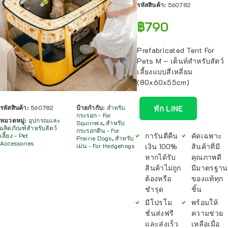
รหัสสินค้า:
560782
฿
790
Prefabricated Tent For
Pets M – เต็นท์สำหรับสัตว์
เลี้ยงแบบสี่เหลี่ยม
(80x60x55cm)
ทัก LINE
รหัสสินค้า:
560782
ป้ายกำกับ:
สำหรับ
กระรอก - For
หมวดหมู่:
อุปกรณและ
Squirrels
,
สำหรับ
ผลิตภัณฑ์สำหรับสัตว์
กระรอกดิน - For
การันตีคืน
คัดเฉพาะ
เลี้ยง - Pet
Prairie Dogs
,
สำหรับ
Accessories
เงิน 100%
สินค้าที่มี
เม่น - For Hedgehogs
หากได้รับ
คุณภาพดี
สินค้าไม่ถูก
มีมาตรฐาน
ต้องหรือ
ของแท้ทุก
ชำรุด
ชิ้น
มีโปรโม
พร้อมให้
ชั่นส่งฟรี
ความช่วย
และส่งเร็ว
เหลือเมื่อ