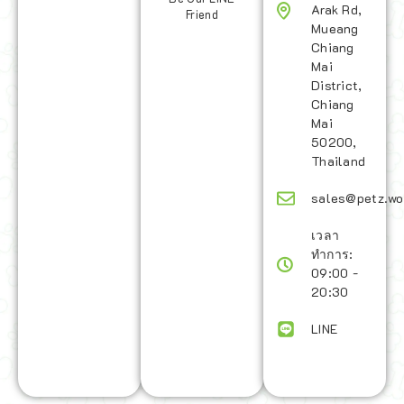
Arak Rd,
Friend
Mueang
Chiang
Mai
District,
Chiang
Mai
50200,
Thailand
sales@petz.wo
เวลา
ทำการ:
09:00 -
20:30
LINE