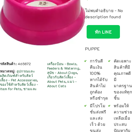
ไม่พบคำอธิบาย - No
description found
ทัก LINE
PUPPE
การันตี
คัดเฉพาะ
รหัสสินค้า:
465872
เครื่องป้อน - Bowls,
คืนเงิน
สินค้าที่มี
Feeders & Watering
,
หมวดหมู่:
อุปกรณและ
สุนัข - About Dogs
,
100%
คุณภาพดี
ผลิตภัณฑ์สำหรับสัตว์
เกี่ยวกับสัตว์เลี้ยง -
หากได้รับ
มี
เลี้ยง - Pet Accessories
,
About Pets
,
แมว -
ของใช้สำหรับสัตว์เลี้ยง -
สินค้าไม่
มาตรฐาน
About Cats
Item For Pets
,
ชามและ
ถูกต้อง
ของแท้ทุก
หรือชำรุด
ชิ้น
มีโปรโม
พร้อมให้
ชั่นส่งฟรี
ความช่วย
และส่ง
เหลือเมื่อ
เร็ว ด้วย
ประสบ
ขนส่ง
ปัญหากับ