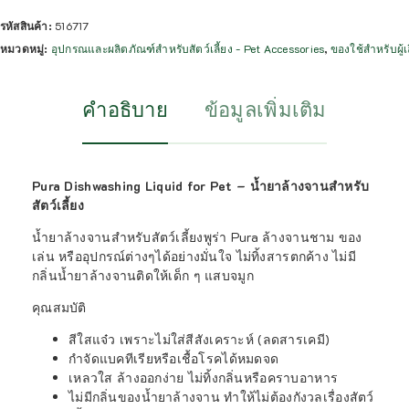
รหัสสินค้า:
516717
หมวดหมู่:
อุปกรณและผลิตภัณฑ์สำหรับสัตว์เลี้ยง - Pet Accessories
,
ของใช้สำหรับผู้เ
คำอธิบาย
ข้อมูลเพิ่มเติม
Pura Dishwashing Liquid for Pet – น้ำยาล้างจานสำหรับ
สัตว์เลี้ยง
น้ำยาล้างจานสำหรับสัตว์เลี้ยงพูร่า Pura ล้างจานชาม ของ
เล่น หรืออุปกรณ์ต่างๆได้อย่างมั่นใจ ไม่ทิ้งสารตกค้าง ไม่มี
กลิ่นน้ำยาล้างจานติดให้เด็ก ๆ แสบจมูก
คุณสมบัติ
สีใสแจ๋ว เพราะไม่ใส่สีสังเคราะห์ (ลดสารเคมี)
กำจัดแบคทีเรียหรือเชื้อโรคได้หมดจด
เหลวใส ล้างออกง่าย ไม่ทิ้งกลิ่นหรือคราบอาหาร
ไม่มีกลิ่นของน้ำยาล้างจาน ทำให้ไม่ต้องกังวลเรื่องสัตว์