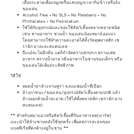
เลี้ยงระคายเคืองจมูกหรือแสบจมูกเวลากินข้าวหรืองับ
ของเล่น
Alcohol Free • No SLS • No Parabens • No
Phthalates • No Petrolatum
ใช้ได้กับอุปกรณ์และของใช้สัตว์เลี้ยงหลากหลายชนิด
เช่น ชามอาหาร ชามน้ำ ของเล่นน้องหมาน้องแมว
โดยสามารถใช้ทำความสะอาดได้ทั้งวัสดุพลาสติก เซ
รามิก ยางและสแตนเลส
ถึงแม้จะไม่มีกลิ่น แต่ก็กำจัดคราบสกปรก คราบเศษ
อาหาร คราบน้ำลาย กลิ่นอาหารในชามของเด็กๆ หรือ
ของเล่นได้เต็มประสิทธิภาพ
วิธีใช้
หยดน้ำยาล้างจานพูร่า ลงบนฟองน้ำที่เปียก
ล้างภาชนะ/ของเล่น/อุปกรณ์สัตว์เลี้ยงตามปกติ แล้ว
ล้างออกด้วยน้ำสะอาด (ใช้ได้ทั้งพลาสติก เซรามิก ยาง
สแตนเลส)
** สำหรับหมาแมวหรือสัตว์เลี้ยงที่กินอาหารสด(บาร์ฟ)
แนะนำให้ล้างชามหลังใช้ทุกครั้ง เพื่อลดการสะสมของ
แบคทีเรียที่ตกค้างอยู่ในชาม **