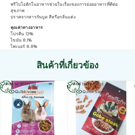
พรีไบโอติกในอาหารช่วยในเรื่องของการย่อยอาหารที่ดีต่อ
สุขภาพ
ปราศจากสารกันบูด สีหรือกลิ่นแต่ง
คุณค่าทางอาหาร
โปรตีน 13%
ไขมัน 8.1%
ไฟเบอร์ 8.8%
สินค้าที่เกี่ยวข้อง
อ่าน
อ่าน
Add to Wishlist
Add to Wishlist
เพิ่ม
เพิ่ม
Quick view
Quick view