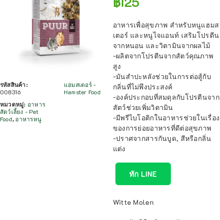
฿
125
อาหารเพื่อสุขภาพ สำหรับหนูแฮมส
เตอร์ และหนูไจแอนท์ เสริมโปรตีน
จากหนอน และวิตามินจากผลไม้
-ผลิตจากโปรตีนจากสัตว์คุณภาพ
สูง
-มันสำปะหลังช่วยในการต่อสู้กับ
รหัสสินค้า:
แฮมสเตอร์ -
กลิ่นที่ไม่พึงประสงค์
008316
Hamster Food
-องค์ประกอบที่สมดุลกับโปรตีนจาก
หมวดหมู่:
อาหาร
สัตว์ช่วยเพิ่มวิตามิน
สัตว์เลี้ยง - Pet
-มีพรีไบโอติกในอาหารช่วยในเรื่อง
Food
,
อาหารหนู
ของการย่อยอาหารที่ดีต่อสุขภาพ
-ปราศจากสารกันบูด, สีหรือกลิ่น
แต่ง
ทัก LINE
Witte Molen