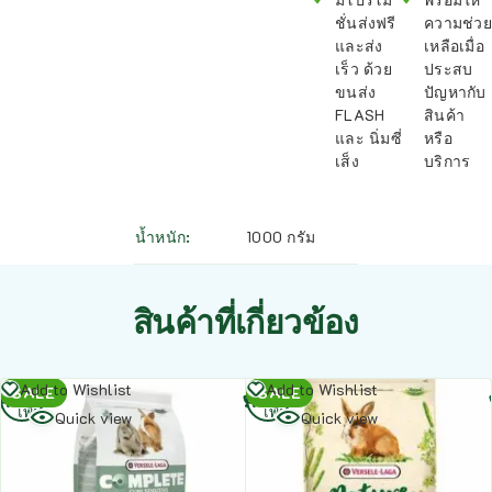
ชั่นส่งฟรี
ความช่วย
และส่ง
เหลือเมื่อ
เร็ว ด้วย
ประสบ
ขนส่ง
ปัญหากับ
FLASH
สินค้า
และ นิ่มซี่
หรือ
เส็ง
บริการ
น้ำหนัก
1000 กรัม
สินค้าที่เกี่ยวข้อง
อ่าน
อ่าน
Add to Wishlist
Add to Wishlist
SALE
SALE
เพิ่ม
เพิ่ม
Quick view
Quick view