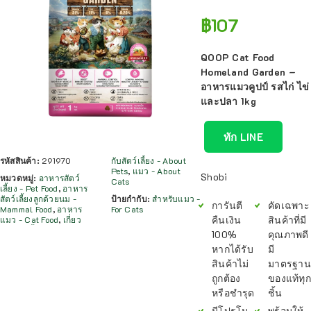
฿
107
QOOP Cat Food
Homeland Garden –
อาหารแมวคูปป์ รสไก่ ไข่
และปลา 1kg
ทัก LINE
รหัสสินค้า:
291970
กับสัตว์เลี้ยง - About
Pets
,
แมว - About
Shobi
หมวดหมู่:
อาหารสัตว์
Cats
เลี้ยง - Pet Food
,
อาหาร
สัตว์เลี้ยงลูกด้วยนม -
ป้ายกำกับ:
สำหรับแมว -
การันตี
คัดเฉพาะ
Mammal Food
,
อาหาร
For Cats
คืนเงิน
สินค้าที่มี
แมว - Cat Food
,
เกี่ยว
100%
คุณภาพดี
หากได้รับ
มี
สินค้าไม่
มาตรฐาน
ถูกต้อง
ของแท้ทุก
หรือชำรุด
ชิ้น
มีโปรโม
พร้อมให้