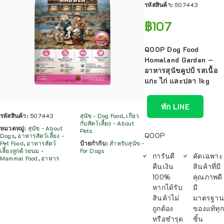
รหัสสินค้า:
507443
฿
107
QOOP Dog Food
Homeland Garden –
อาหารสุนัขคูปป์ รสเนื้อ
แกะ ไก่ และปลา 1kg
ทัก LINE
รหัสสินค้า:
507443
สุนัข - Dog Food
,
เกี่ยว
กับสัตว์เลี้ยง - About
หมวดหมู่:
สุนัข - About
Pets
QOOP
Dogs
,
อาหารสัตว์เลี้ยง -
Pet Food
,
อาหารสัตว์
ป้ายกำกับ:
สำหรับสุนัข -
เลี้ยงลูกด้วยนม -
For Dogs
การันตี
คัดเฉพาะ
Mammal Food
,
อาหาร
คืนเงิน
สินค้าที่มี
100%
คุณภาพดี
หากได้รับ
มี
สินค้าไม่
มาตรฐาน
ถูกต้อง
ของแท้ทุก
หรือชำรุด
ชิ้น