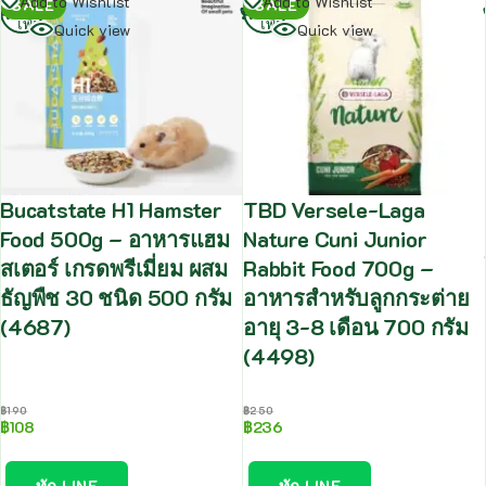
อ่าน
อ่าน
Add to Wishlist
Add to Wishlist
SALE
SALE
เพิ่ม
เพิ่ม
Quick view
Quick view
Bucatstate H1 Hamster
TBD Versele-Laga
Food 500g – อาหารแฮม
Nature Cuni Junior
สเตอร์ เกรดพรีเมี่ยม ผสม
Rabbit Food 700g –
ธัญพืช 30 ชนิด 500 กรัม
อาหารสำหรับลูกกระต่าย
(4687)
อายุ 3-8 เดือน 700 กรัม
(4498)
฿
190
฿
250
฿
108
฿
236