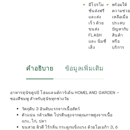
มีโปรโม
พร้อมให้
ชั่นส่งฟรี
ความช่วย
และส่ง
เหลือเมื่อ
เร็ว ด้วย
ประสบ
ขนส่ง
ปัญหากับ
FLASH
สินค้า
และ นิ่มซี่
หรือ
เส็ง
บริการ
คำอธิบาย
ข้อมูลเพิ่มเติม
อาหารสุนัขคูปป์ โฮมแลนด์การ์เด้น HOMELAND GARDEN –
ซองสีชมพู สำหรับสุนัขทุกช่วงวัย
วัตถุดิบ 3 อันดับแรกจากเนื้อสัตว์
ตัวแน่น กล้ามฟิต โปรตีนสูงจากคุณภาพสูงจากเนื้อ
แกะ, ไก่, ปลา
ขนสวย ผิวดี ไร้กลิ่น กระดูกแข็งแรง ด้วยโอเมก้า 3, 6