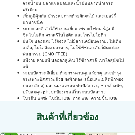
จากน้ำมัน ปลาแซลมอนและน้ำมันปลาทูน่าเกรด
พรีเมียม
เพิ่มภูมิคุ้มกัน บำรุงสุขภาพด้วยผักผลไม้ และเบอร์รี่
นานาชนิด
ระบบย่อยดี ลำไส้ทำงานเยี่ยม เพราะไฟเบอร์สูง มี
ซินไบโอติก จากพรีไบโอติก และโพรไบโอติก
มั่นใจ ปลอดภัย ไร้กังวล ไม่มีสารเคมีอันตราย, ไม่เติม
เกลือ, ไม่ใส่สีผสมอาหาร, ไม่ใช้พืชและสัตว์ดัดแปลง
พันธุกรรม (GMO FREE)
แพ้ง่าย หายแพ้ ปลอดกลูเต็น ไร้ข้าวสาลี เบาใจสุนัขไม่
แพ้
ระบบปัสาวะดีเยี่ยม ด้วยการควบคุมแร่ธาตุ และบำรุง
กระเพาะปัสสาวะด้วย ผงฟักทอง (เนื้อและเมล็ดฟักทอง
ป่นละเอียด) ผสานผงแครอท ขับปัสสาวะ, ช่วยล้างพิษ,
ปรับสมดุล pH, ปกป้องเซลล์ในระบบปัสสาวะ
โปรตีน 24% ไขมัน 10% กาก 8% ความชื้น 10%
สินค้าที่เกี่ยวข้อง