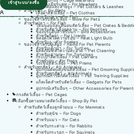
วัสดุรองกรง – Cage Materials
เข้าสู่ระบบ/ลงชื่อ
สำหรับเมียร์แคท – For Meerkats
ปลอกคอและสายจูง – Pet Collars & Leashes
สำหรับนก – For Birds
เสื้อผ้าสัตว์เลี้ยง – Pet Clothes
สำหรับปลา – For Fish
ของใช้สำหรับสัตว์เลี้ยง – More For Pets
สำหรับปลา – For Fish
โดมนอนและที่นอนสัตว์เลี้ยง – Pet Crates & Bedd
สำหรับสัตว์เลื้อยคลาน – For Reptiles
ของประดับสำหรับนก – Bird Accessories
สำหรับกิ้งก่า – For Lizards
หลอดไฟให้ความร้อน – Heat Light Bulb
สำหรับงู – For Snakes
ของใช้สำหรับผู้เลี้ยง – Items For Pet Parents
สำหรับเต่าน้ำ – For Turtles
ผลิตภัณฑ์ทำความสะอาด – Pet Cleaning
สำหรับเต่าบก – For Tortoises
กระเป๋าสัตว์เลี้ยง – Pet Carriers
สำหรับกบ – For Frogs
รถเข็นสัตว์เลี้ยง – Pet Prams
สำหรับทุกสัตว์ – All Animals
อุปกรณ์ตัดแต่งขนสัตว์เลี้ยง – Pet Grooming Suppl
สำหรับทุกสัตว์ – All Animals
อุปกรณ์การฝึกสัตว์เลี้ยง – Pet Training Supplies
แก็ดเจ็ตสำหรับสัตว์เลี้ยง – Gadgets For Pets
อุปกรณ์เสริมอื่นๆ – Other Accessories For Parent
กรงสัตว์เลี้ยง – Pet Cages
เลือกซื้อตามหมวดสัตว์เลี้ยง – Shop By Pet
สำหรับสัตว์เลี้ยงลูกด้วยนม – For Mammals
สำหรับสุนัข – For Dogs
สำหรับแมว – For Cats
สำหรับกระต่าย – For Rabbits
สำหรับกระรอก – For Squirrels