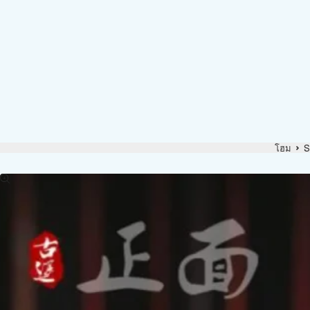
โฮม
S