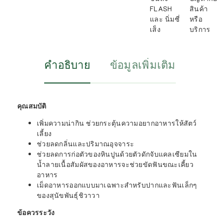
FLASH
สินค้า
และ นิ่มซี่
หรือ
เส็ง
บริการ
คำอธิบาย
ข้อมูลเพิ่มเติม
คุณสมบัติ
เพิ่มความน่ากิน ช่วยกระตุ้นความอยากอาหารให้สัตว์
เลี้ยง
ช่วยลดกลิ่นและปริมาณอุจจาระ
ช่วยลดการก่อตัวของหินปูนด้วยตัวดักจับแคลเซียมใน
น้ำลายเนื้อสัมผัสของอาหารจะช่วยขัดฟันขณะเคี้ยว
อาหาร
เม็ดอาหารออกแบบมาเฉพาะสำหรับปากและฟันเล็กๆ
ของสุนัขพันธุ์ชิวาวา
ข้อควรระวัง