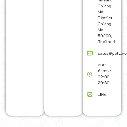
Chiang
Mai
District,
Chiang
Mai
50200,
Thailand
sales@petz.wo
เวลา
ทำการ:
09:00 -
20:30
LINE