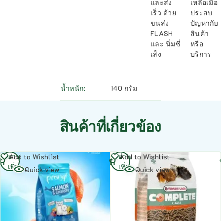
และส่ง
เหลือเมื่อ
เร็ว ด้วย
ประสบ
ขนส่ง
ปัญหากับ
FLASH
สินค้า
และ นิ่มซี่
หรือ
เส็ง
บริการ
น้ำหนัก
140 กรัม
สินค้าที่เกี่ยวข้อง
อ่าน
อ่าน
Add to Wishlist
Add to Wishlist
เพิ่ม
เพิ่ม
Quick view
Quick view