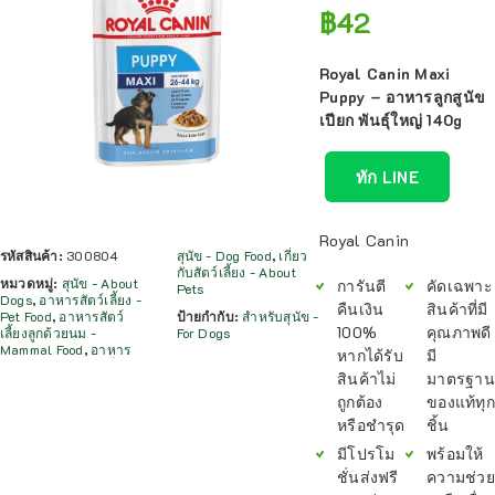
฿
42
Royal Canin Maxi
Puppy – อาหารลูกสูนัข
เปียก พันธุ์ใหญ่ 140g
ทัก LINE
Royal Canin
รหัสสินค้า:
300804
สุนัข - Dog Food
,
เกี่ยว
กับสัตว์เลี้ยง - About
หมวดหมู่:
สุนัข - About
การันตี
คัดเฉพาะ
Pets
Dogs
,
อาหารสัตว์เลี้ยง -
คืนเงิน
สินค้าที่มี
Pet Food
,
อาหารสัตว์
ป้ายกำกับ:
สำหรับสุนัข -
100%
คุณภาพดี
เลี้ยงลูกด้วยนม -
For Dogs
Mammal Food
,
อาหาร
หากได้รับ
มี
สินค้าไม่
มาตรฐาน
ถูกต้อง
ของแท้ทุก
หรือชำรุด
ชิ้น
มีโปรโม
พร้อมให้
ชั่นส่งฟรี
ความช่วย