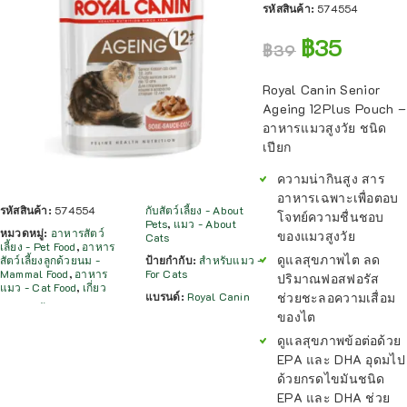
รหัสสินค้า:
574554
฿
35
฿
39
Royal Canin Senior
Ageing 12Plus Pouch –
อาหารแมวสูงวัย ชนิด
เปียก
ความน่ากินสูง สาร
อาหารเฉพาะเพื่อตอบ
รหัสสินค้า:
574554
กับสัตว์เลี้ยง - About
โจทย์ความชื่นชอบ
Pets
,
แมว - About
หมวดหมู่:
อาหารสัตว์
ของแมวสูงวัย
Cats
เลี้ยง - Pet Food
,
อาหาร
ดูแลสุขภาพไต ลด
สัตว์เลี้ยงลูกด้วยนม -
ป้ายกำกับ:
สำหรับแมว -
Mammal Food
,
อาหาร
For Cats
ปริมาณฟอสฟอรัส
แมว - Cat Food
,
เกี่ยว
ช่วยชะลอความเสื่อม
แบรนด์:
Royal Canin
ของไต
ดูแลสุขภาพข้อต่อด้วย
EPA และ DHA อุดมไป
ด้วยกรดไขมันชนิด
EPA และ DHA ช่วย