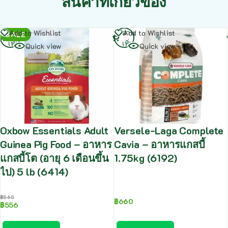
สินค้าที่เกี่ยวข้อง
อ่าน
อ่าน
Add to Wishlist
Add to Wishlist
SALE
เพิ่ม
เพิ่ม
Quick view
Quick view
Oxbow Essentials Adult
Versele-Laga Complete
Guinea Pig Food – อาหาร
Cavia – อาหารแกสบี้
แกสบี้โต (อายุ 6 เดือนขึ้น
1.75kg (6192)
ไป) 5 lb (6414)
฿
560
฿
660
฿
556