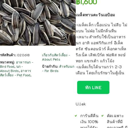
฿
1,600
เมล็ดทานตะวันเอป้อม
-เมล็ดเล็ก เนื้อแน่น ไม่ลีบ ไม่
แบน ไม่ฝ่อ ไม่มีกลิ่นหืน
-เหมาะสำหรับใช้เป็นอาหาร
นก อาทิ แอฟริกันเกร์ อีเล็ค
ตรัส ซันคอนนัวร์ ค็อกคาเท็ล
ริงเน็ค เลิฟเบิร์ด ฟอฟัส หงษ์
รหัสสินค้า:
020618
เกี่ยวกับสัตว์เลี้ยง -
About Pets
หยก แขกเต้า แก้วโม้ง
หมวดหมู่:
อาหารนก -
Bird Food
,
นก -
ป้ายกำกับ:
สำหรับนก
-เมล็ดเก็บได้นานกว่า 2-3
About Birds
,
อาหาร
- For Birds
เดือน โดยเก็บรักษาในตู้เย็น
สัตว์เลี้ยง - Pet Food
,
ทัก LINE
U.lek
การันตีคืน
คัดเฉพาะ
เงิน 100%
สินค้าที่มี
หากได้รับ
คุณภาพดี มี