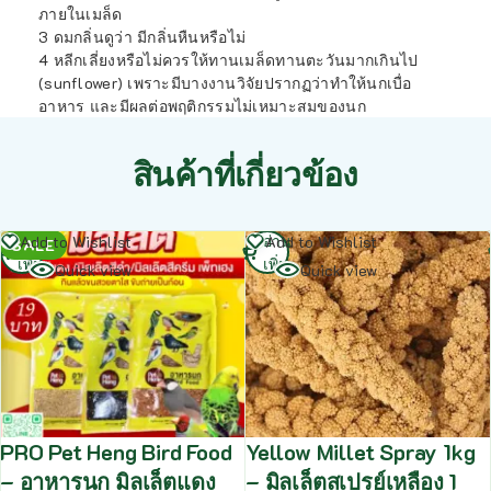
ภายในเมล็ด
3 ดมกลิ่นดูว่า มีกลิ่นหืนหรือไม่
4 หลีกเลี่ยงหรือไม่ควรให้ทานเมล็ดทานตะวันมากเกินไป
(sunflower) เพราะมีบางงานวิจัยปรากฏว่าทำให้นกเบื่อ
อาหาร และมีผลต่อพฤติกรรมไม่เหมาะสมของนก
สินค้าที่เกี่ยวข้อง
อ่าน
อ่าน
Add to Wishlist
Add to Wishlist
SALE
เพิ่ม
เพิ่ม
Quick view
Quick view
PRO Pet Heng Bird Food
Yellow Millet Spray 1kg
– อาหารนก มิลเล็ตแดง
– มิลเล็ตสเปรย์เหลือง 1