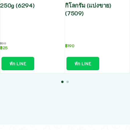
250g (6294)
กิโลกรัม (แบ่งขาย)
(7509)
฿
30
฿
190
฿
25
ทัก LINE
ทัก LINE