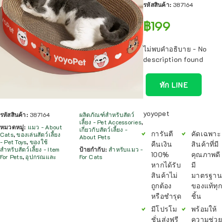
รหัสสินค้า:
387164
฿
199
ไม่พบคำอธิบาย - No
description found
ทัก LINE
yoyopet
รหัสสินค้า:
387164
ผลิตภัณฑ์สำหรับสัตว์
เลี้ยง - Pet Accessories
,
หมวดหมู่:
แมว - About
เกี่ยวกับสัตว์เลี้ยง -
การันตี
คัดเฉพาะ
Cats
,
ของเล่นสัตว์เลี้ยง
About Pets
- Pet Toys
,
ของใช้
คืนเงิน
สินค้าที่มี
สำหรับสัตว์เลี้ยง - Item
ป้ายกำกับ:
สำหรับแมว -
100%
คุณภาพดี
For Pets
,
อุปกรณและ
For Cats
หากได้รับ
มี
สินค้าไม่
มาตรฐาน
ถูกต้อง
ของแท้ทุก
หรือชำรุด
ชิ้น
มีโปรโม
พร้อมให้
ชั่นส่งฟรี
ความช่วย