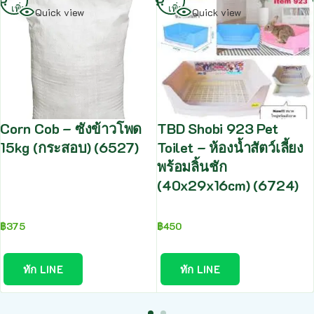
เพิ่ม
เพิ่ม
Quick view
Quick view
Corn Cob – ซังข้าวโพด
TBD Shobi 923 Pet
15kg (กระสอบ) (6527)
Toilet – ห้องน้ำสัตว์เลี้ยง
พร้อมลิ้นชัก
(40x29x16cm) (6724)
฿
375
฿
450
ทัก LINE
ทัก LINE