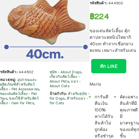
รหัสสินค้า:
444502
฿
224
ของเล่นสัตว์เลี้ยง ตุ้ก
ตาปลาแคทนิปไทยากิ
40cm ทำจากเชือกยาง
คงทน เหมาะสำหรับเล่น
ทัก LINE
รหัสสินค้า:
444502
สุนัข - About Dogs
,
เกี่ยวกับสัตว์เลี้ยง -
หมวดหมู่:
อุปกรณและ
About Pets
,
แมว -
Morio
ผลิตภัณฑ์สำหรับสัตว์
About Cats
เลี้ยง - Pet Accessories
,
ของเล่นสัตว์เลี้ยง - Pet
ป้ายกำกับ:
สำหรับสุนัข -
การันตี
คัดเฉพาะ
Toys
,
ของใช้สำหรับสัตว์
For Dogs
,
สำหรับแมว -
คืนเงิน
สินค้าที่มี
เลี้ยง - Item For Pets
,
For Cats
100%
คุณภาพดี
หากได้รับ
มี
สินค้าไม่
มาตรฐาน
ถูกต้อง
ของแท้ทุก
หรือชำรุด
ชิ้น