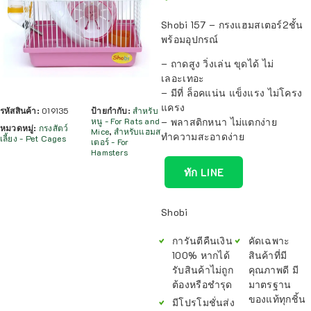
Shobi 157 – กรงแฮมสเตอร์2ชั้น
พร้อมอุปกรณ์
– ถาดสูง วิ่งเล่น ขุดได้ ไม่
เลอะเทอะ
– มีที่ ล็อคแน่น แข็งแรง ไม่โครง
แครง
รหัสสินค้า:
019135
ป้ายกำกับ:
สำหรับ
– พลาสติกหนา ไม่แตกง่าย
หนู - For Rats and
หมวดหมู่:
กรงสัตว์
Mice
,
สำหรับแฮมส
ทำความสะอาดง่าย
เลี้ยง - Pet Cages
เตอร์ - For
Hamsters
ทัก LINE
Shobi
การันตีคืนเงิน
คัดเฉพาะ
100% หากได้
สินค้าที่มี
รับสินค้าไม่ถูก
คุณภาพดี มี
ต้องหรือชำรุด
มาตรฐาน
ของแท้ทุกชิ้น
มีโปรโมชั่นส่ง