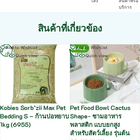
เส็ง
สินค้าหรือ
บริการ
สินค้าที่เกี่ยวข้อง
อ่าน
อ่าน
Add to Wishlist
Add to Wishlist
SALE
เพิ่ม
เพิ่ม
Quick view
Quick view
Kobies Sorb’zii Max Pet
Pet Food Bowl Cactus
Bedding S – ก้านปอหยาบ
Shape- ชามอาหาร
1kg (6955)
พลาสติก แบบยกสูง
สำหรับสัตว์เลี้ยง รุ่นต้น