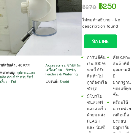
฿
250
฿
270
ไม่พบคำอธิบาย - No
description found
ทัก LINE
การันตีคืน
คัดเฉพาะ
เงิน 100%
สินค้าที่มี
รหัสสินค้า:
409771
Accessories
,
ชามและ
หากได้รับ
คุณภาพดี
เครื่องป้อน - Bowls,
หมวดหมู่:
อุปกรณและ
Feeders & Watering
สินค้าไม่
มี
ผลิตภัณฑ์สำหรับสัตว์
เลี้ยง - Pet
แบรนด์:
Shobi
ถูกต้องหรือ
มาตรฐาน
ชำรุด
ของแท้ทุก
ชิ้น
มีโปรโม
ชั่นส่งฟรี
พร้อมให้
และส่งเร็ว
ความช่วย
ด้วยขนส่ง
เหลือเมื่อ
FLASH
ประสบ
และ นิ่มซี่
ปัญหากับ