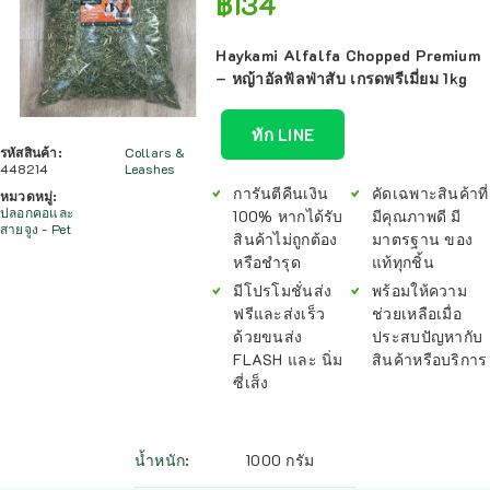
฿
134
Haykami Alfalfa Chopped Premium
– หญ้าอัลฟัลฟ่าสับ เกรดพรีเมี่ยม 1kg
ทัก LINE
รหัสสินค้า:
Collars &
448214
Leashes
การันตีคืนเงิน
คัดเฉพาะสินค้าที่
หมวดหมู่:
ปลอกคอและ
100% หากได้รับ
มีคุณภาพดี มี
สายจูง - Pet
สินค้าไม่ถูกต้อง
มาตรฐาน ของ
หรือชำรุด
แท้ทุกชิ้น
มีโปรโมชั่นส่ง
พร้อมให้ความ
ฟรีและส่งเร็ว
ช่วยเหลือเมื่อ
ด้วยขนส่ง
ประสบปัญหากับ
FLASH และ นิ่ม
สินค้าหรือบริการ
ซี่เส็ง
น้ำหนัก
1000 กรัม