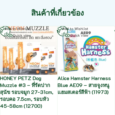
สินค้าที่เกี่ยวข้อง
อ่าน
อ่าน
Add to Wishlist
Add to Wishlist
เพิ่ม
เพิ่ม
Quick view
Quick view
HONEY PETZ Dog
Alice Hamster Harness
Muzzle #3 – ที่รัดปาก
Blue AE09 – สายจูงหนู
สุนัข รอบจมูก 27-31cm,
แฮมสเตอร์สีฟ้า (11973)
รอบคอ 7.5cm, รอบหัว
45-58cm (12700)