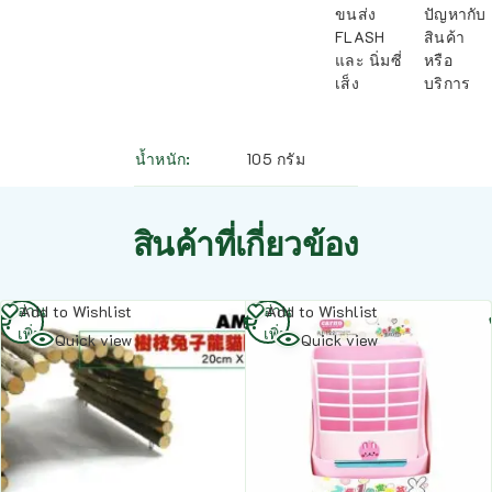
ขนส่ง
ปัญหากับ
FLASH
สินค้า
และ นิ่มซี่
หรือ
เส็ง
บริการ
น้ำหนัก
105 กรัม
สินค้าที่เกี่ยวข้อง
อ่าน
อ่าน
Add to Wishlist
Add to Wishlist
เพิ่ม
เพิ่ม
Quick view
Quick view