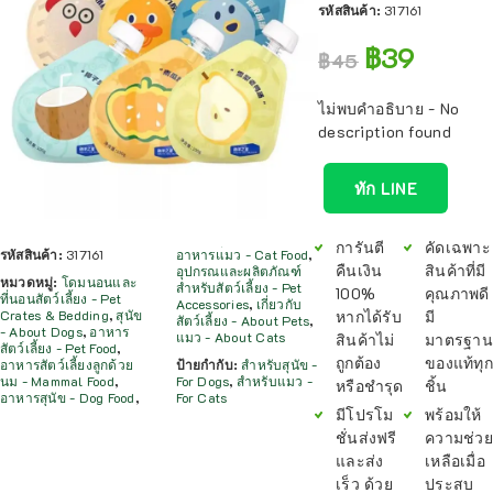
รหัสสินค้า:
317161
฿
39
฿
45
ไม่พบคำอธิบาย - No
description found
ทัก LINE
การันตี
คัดเฉพาะ
รหัสสินค้า:
317161
อาหารแมว - Cat Food
,
คืนเงิน
สินค้าที่มี
อุปกรณและผลิตภัณฑ์
หมวดหมู่:
โดมนอนและ
สำหรับสัตว์เลี้ยง - Pet
100%
คุณภาพดี
ที่นอนสัตว์เลี้ยง - Pet
Accessories
,
เกี่ยวกับ
หากได้รับ
มี
Crates & Bedding
,
สุนัข
สัตว์เลี้ยง - About Pets
,
- About Dogs
,
อาหาร
แมว - About Cats
สินค้าไม่
มาตรฐาน
สัตว์เลี้ยง - Pet Food
,
ถูกต้อง
ของแท้ทุก
อาหารสัตว์เลี้ยงลูกด้วย
ป้ายกำกับ:
สำหรับสุนัข -
นม - Mammal Food
,
For Dogs
,
สำหรับแมว -
หรือชำรุด
ชิ้น
อาหารสุนัข - Dog Food
,
For Cats
มีโปรโม
พร้อมให้
ชั่นส่งฟรี
ความช่วย
และส่ง
เหลือเมื่อ
เร็ว ด้วย
ประสบ